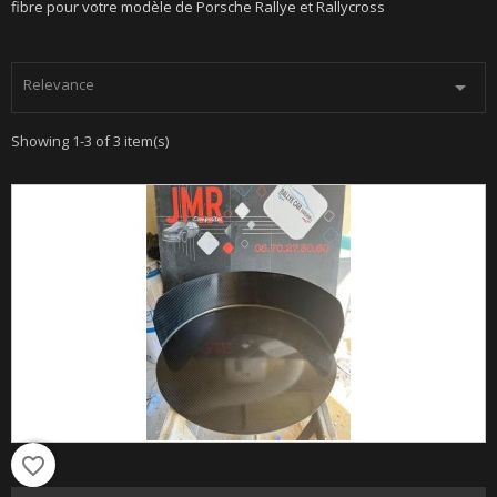
fibre pour votre modèle de Porsche Rallye et Rallycross
Relevance

Showing 1-3 of 3 item(s)
favorite_border