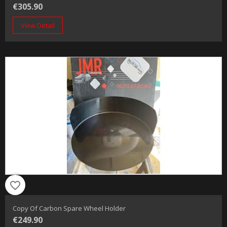
€305.90
View Detail
favorite_border
Copy Of Carbon Spare Wheel Holder
€249.90