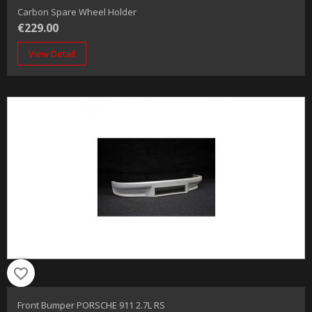
Carbon Spare Wheel Holder
€229.00
View Detail
favorite_border
Front Bumper PORSCHE 911 2.7L RS