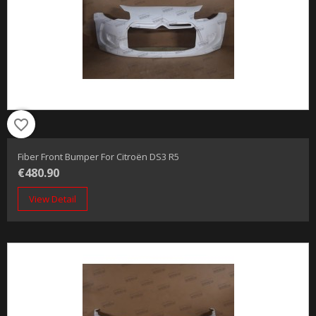
favorite_border
Fiber Front Bumper For Citroën DS3 R5
€480.90
View Detail