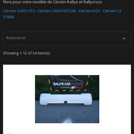
fibre pour votre modèle de Citroën Rallye et Rallycross
Citroën SAXO VTS
-
Citroën SAXO KITCAR
-
Citroën DS3
-
Citroën C2
S1600
Relevance

Showing 1-12 of 54 item(s)