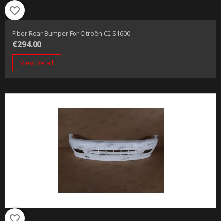
favorite_border
Fiber Rear Bumper For Citroën C2 S1600
€294.00
View Detail
favorite_border