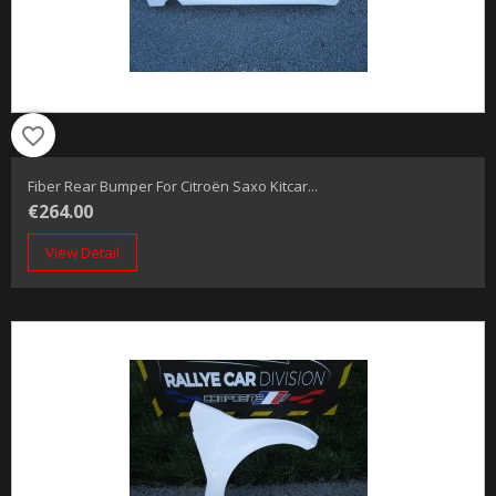
favorite_border
Fiber Rear Bumper For Citroën Saxo Kitcar...
€264.00
View Detail