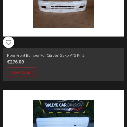
favorite_border
Fiber Front Bumper For Citroën Saxo VTS Ph 2
€276.00
View Detail