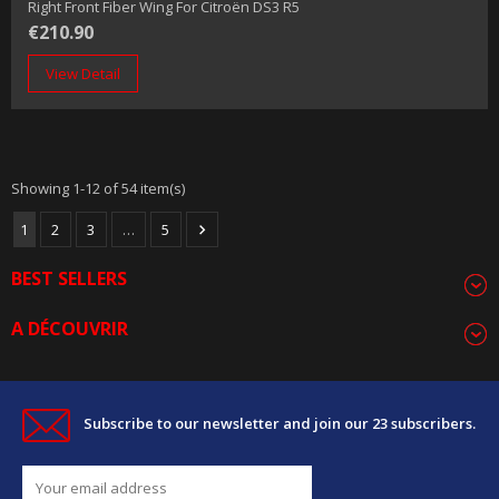
Right Front Fiber Wing For Citroën DS3 R5
€210.90
View Detail
Showing 1-12 of 54 item(s)
1
2
3
…
5

BEST SELLERS
A DÉCOUVRIR
Subscribe to our newsletter and join our 23 subscribers.