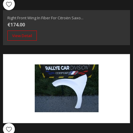
favorite_border
Right Front Wing In Fiber For Citroën Saxo...
€174.00
View Detail
favorite_border