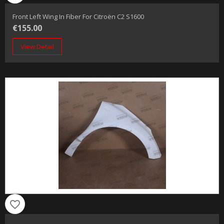
Front Left Wing In Fiber For Citroën C2 S1600
€155.00
View Detail
favorite_border