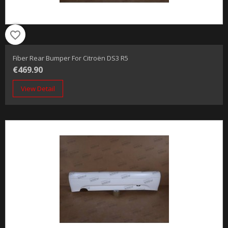
favorite_border
Fiber Rear Bumper For Citroën DS3 R5
€469.90
View Detail