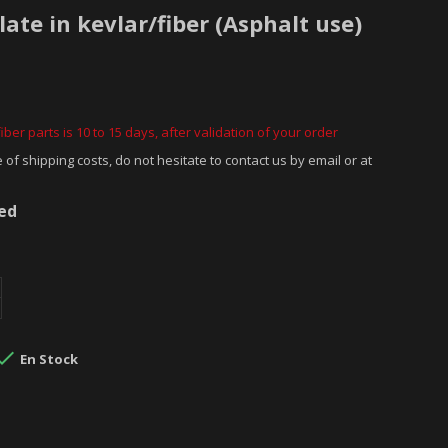
ate in kevlar/fiber (Asphalt use)
iber parts is 10 to 15 days, after validation of your order
 of shipping costs, do not hesitate to contact us by email or at
ded

En Stock