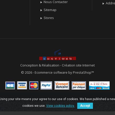
Nous Contacter

Addr

Sitemap

Stores

Conception & Réalisation
-
Création site Internet
© 2026 - Ecommerce software by PrestaShop™
. Using your site means your agree to our use of cookies. We have published a new
cookies we use.
View cookies policy.
Accept