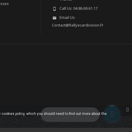
esses
Call Us:
04.86.69.61.17

Email Us:

Contact@rallyecardivision.fr
 cookies policy, which you should need to find out more about the
Laissez-nous un message