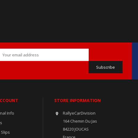
ACCOUNT
STORE INFORMATION
nal Info
RallyeCarDivision

164 Chemin Du Jas
rs
84220 JOUCAS
 Slips
France