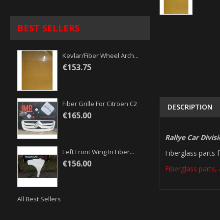
BEST SELLERS
Kevlar/fiber Wheel Arch...
€153.75
Fiber Grille For Citröen C2
DESCRIPTION
€165.00
Rallye Car Divis
Left Front Wing In Fiber...
Fiberglass parts 
€156.00
Fiberglass parts, 
All Best Sellers