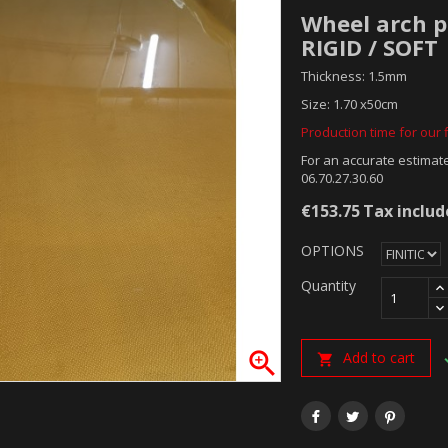
Wheel arch pl
RIGID / SOFT
Thickness: 1.5mm
Size: 1.70 x50cm
Production time for our f
For an accurate estimate
06.70.27.30.60
€153.75
Tax inclu
OPTIONS
Quantity

Add to cart
