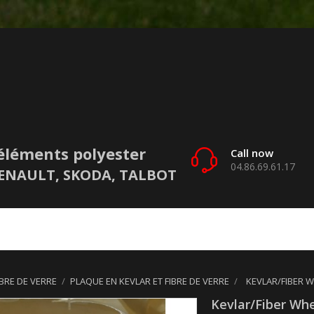
éléments polyester
Call now
04.86.69.61.17
 RENAULT, SKODA, TALBOT
BRE DE VERRE
PLAQUE EN KEVLAR ET FIBRE DE VERRE
KEVLAR/FIBER W
Kevlar/fiber Whe