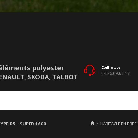
éléments polyester
Call now
04.86.69.61.17
 RENAULT, SKODA, TALBOT
YPE R5 - SUPER 1600

HABITACLE EN FIBRE