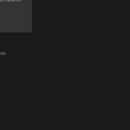
oor Panel For
m(s)