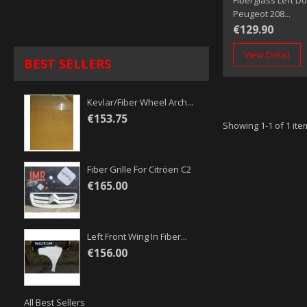
Fiberglass Left D
Peugeot 208...
€129.90
View Detail
BEST SELLERS
Kevlar/fiber Wheel Arch...
€153.75
Showing 1-1 of 1 ite
Fiber Grille For Citröen C2
€165.00
Left Front Wing In Fiber...
€156.00
All Best Sellers