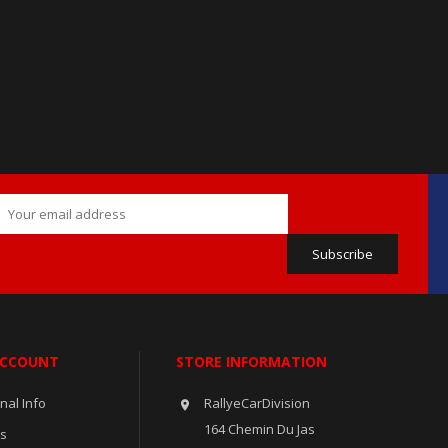
ACCOUNT
STORE INFORMATION
nal Info
RallyeCarDivision

164 Chemin Du Jas
rs