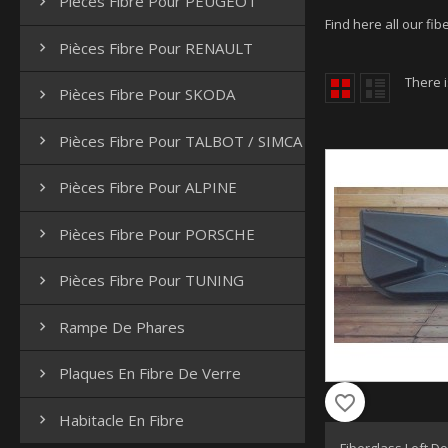
Pièces Fibre Pour PEUGEOT

Find here all our fib
Pièces Fibre Pour RENAULT

There i
Pièces Fibre Pour SKODA

Pièces Fibre Pour TALBOT / SIMCA

Pièces Fibre Pour ALPINE

Pièces Fibre Pour PORSCHE

Pièces Fibre Pour TUNING

Rampe De Phares

Plaques En Fibre De Verre

favorite_border
Habitacle En Fibre
