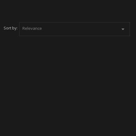
Sort by:
Relevance
