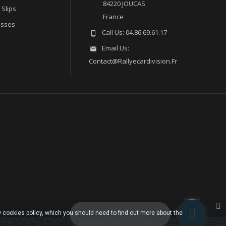
84220 JOUCAS
 Slips
France
esses
Call Us:
04.86.69.61.17

Email Us:

Contact@rallyecardivision.fr
 cookies policy, which you should need to find out more about the
Laissez-nous un message