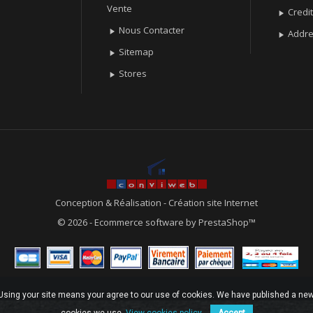
Vente
Credit

Nous Contacter

Addr

Sitemap

Stores

Conception & Réalisation
-
Création site Internet
© 2026 - Ecommerce software by PrestaShop™
. Using your site means your agree to our use of cookies. We have published a new