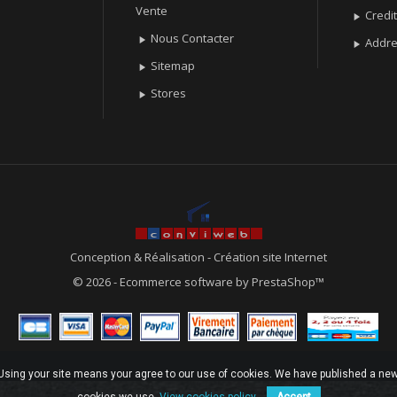
Vente
Credit

Nous Contacter

Addr

Sitemap

Stores

Conception & Réalisation
-
Création site Internet
© 2026 - Ecommerce software by PrestaShop™
. Using your site means your agree to our use of cookies. We have published a new