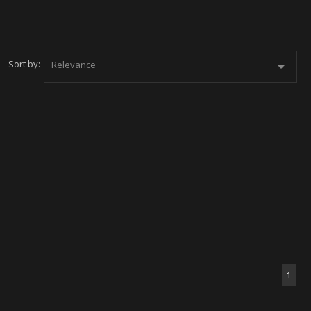
Sort by:
Relevance

1