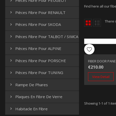
Pièces Fibre Pour PEUGEOT

Find here all our fibe
Pièces Fibre Pour RENAULT

There i
Pièces Fibre Pour SKODA

Pièces Fibre Pour TALBOT / SIMCA

Pièces Fibre Pour ALPINE

favorite_border
Pièces Fibre Pour PORSCHE

FIBER DOOR PANEL
€210.00
Pièces Fibre Pour TUNING

View Detail
Rampe De Phares

Plaques En Fibre De Verre

Showing 1-1 of 1 ite
Habitacle En Fibre
