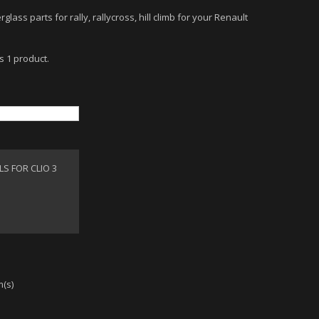
rglass parts for rally, rallycross, hill climb for your Renault
s 1 product.
S FOR CLIO 3
m(s)