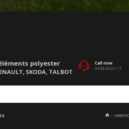
éléments polyester
Call now
04.86.69.61.17
 RENAULT, SKODA, TALBOT
S3

HABITAC