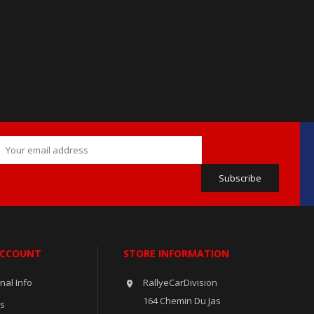
ACCOUNT
STORE INFORMATION
nal Info
RallyeCarDivision

164 Chemin Du Jas
rs