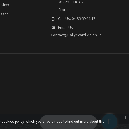
84220 JOUCAS
 Slips
France
esses
Call Us:
04.86.69.61.17

Email Us:

Contact@rallyecardivision.fr
 cookies policy, which you should need to find out more about the
Laissez-nous un message