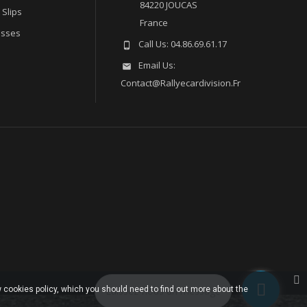
84220 JOUCAS
 Slips
France
esses
Call Us:
04.86.69.61.17

Email Us:

Contact@rallyecardivision.fr
 cookies policy, which you should need to find out more about the
Laissez-nous un message