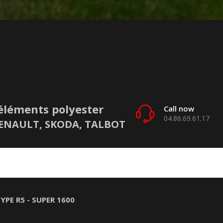
éléments polyester
Call now
04.86.69.61.17
 RENAULT, SKODA, TALBOT
YPE R5 - SUPER 1600