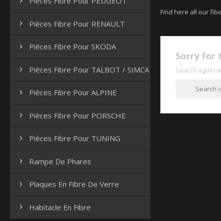
Pièces Fibre Pour PEUGEOT

Find here all our fib
Pièces Fibre Pour RENAULT

Pièces Fibre Pour SKODA

Sorry for 
Pièces Fibre Pour TALBOT / SIMCA

Search again w
Pièces Fibre Pour ALPINE

Pièces Fibre Pour PORSCHE

Pièces Fibre Pour TUNING

Rampe De Phares

Plaques En Fibre De Verre

Habitacle En Fibre
