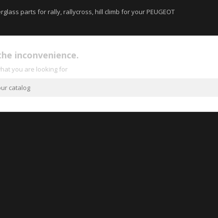
erglass parts for rally, rallycross, hill climb for your PEUGEOT
the inconvenience.
hat you are looking for