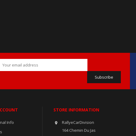
ACCOUNT
STORE INFORMATION
nal Info
RallyeCarDivision

164 Chemin Du Jas
rs