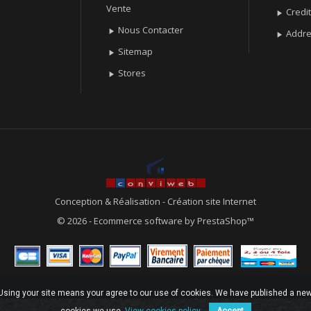
Vente
Credit

Nous Contacter

Addr

Sitemap

Stores

Conception & Réalisation
-
Création site Internet
© 2026 - Ecommerce software by PrestaShop™
. Using your site means your agree to our use of cookies. We have published a new