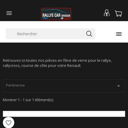


RENAULT CLIO RS3
Retrouvez ici toutes nos pièces en fibre de verre pour le rallye,
rallycross, course de côte pour votre Renault
Pertinence

Montrer 1 - 1 sur 1 élément(s)
favorite_border