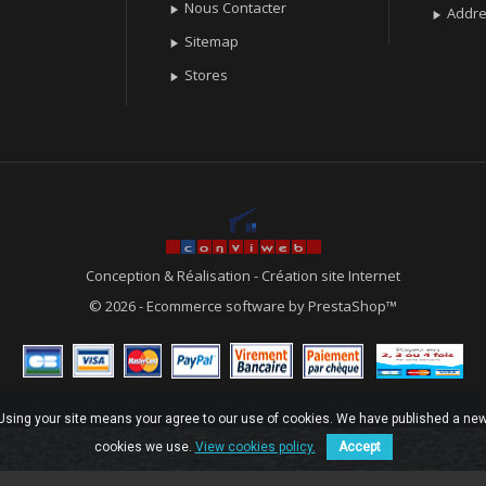
Nous Contacter

Addr

Sitemap

Stores

Conception & Réalisation
-
Création site Internet
© 2026 - Ecommerce software by PrestaShop™
. Using your site means your agree to our use of cookies. We have published a new
cookies we use.
View cookies policy.
Accept