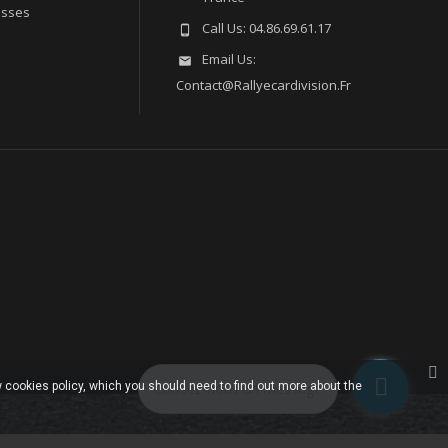
esses
Call Us:
04.86.69.61.17

Email Us:

Contact@rallyecardivision.fr
 cookies policy, which you should need to find out more about the
Laissez-nous un message