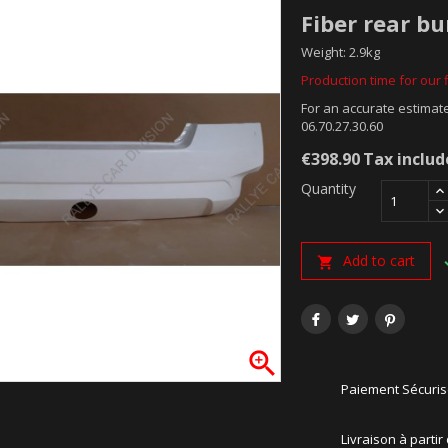
Fiber rear b
Weight: 2.9kg
Production time for our f
For an accurate estimate
06.70.27.30.60
€398.90
Tax inclu
Quantity
Add to cart


Paiement Sécuri
Livraison à partir