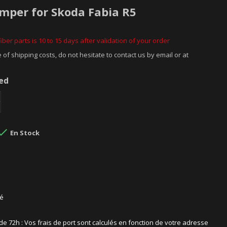
umper for Skoda Fabia R5
iber parts is 10 to 15 days after validation of your order
 of shipping costs, do not hesitate to contact us by email or at
ded

En Stock
sé
 de 72h : Vos frais de port sont calculés en fonction de votre adresse