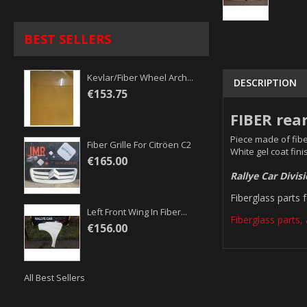
BEST SELLERS
Kevlar/fiber Wheel Arch...
DESCRIPTION
€153.75
FIBER rea
Piece made of fibe
Fiber Grille For Citröen C2
White gel coat fini
€165.00
Rallye Car Divis
Fiberglass parts 
Left Front Wing In Fiber...
Fiberglass parts, 
€156.00
All Best Sellers