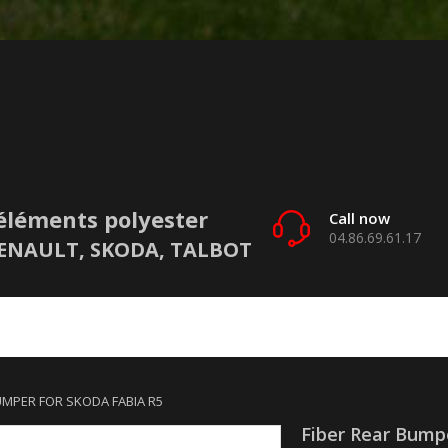
éléments polyester
Call now
04.86.69.61.17
 RENAULT, SKODA, TALBOT
UMPER FOR SKODA FABIA R5
Fiber Rear Bump