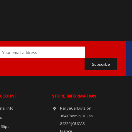
ACCOUNT
STORE INFORMATION
nal Info
RallyeCarDivision

164 Chemin Du Jas
rs
84220 JOUCAS
 Slips
France