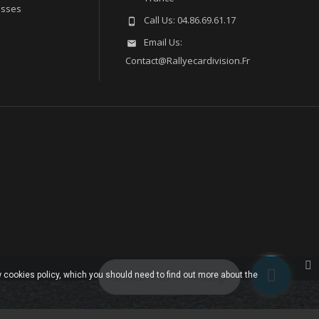
esses
Call Us:
04.86.69.61.17

Email Us:

Contact@rallyecardivision.fr
 cookies policy, which you should need to find out more about the
Laissez-nous un message