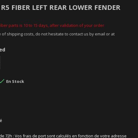
 R5 FIBER LEFT REAR LOWER FENDER
iber parts is 10 to 15 days, after validation of your order
 of shipping costs, do not hesitate to contact us by email or at
ded

En Stock
sé
 de 72h : Vos frais de port sont calculés en fonction de votre adresse