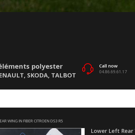
éléments polyester
Call now
04.86.69.61.17
 RENAULT, SKODA, TALBOT
EAR WING IN FIBER CITROEN DS3 R5
Lower Left Rear 