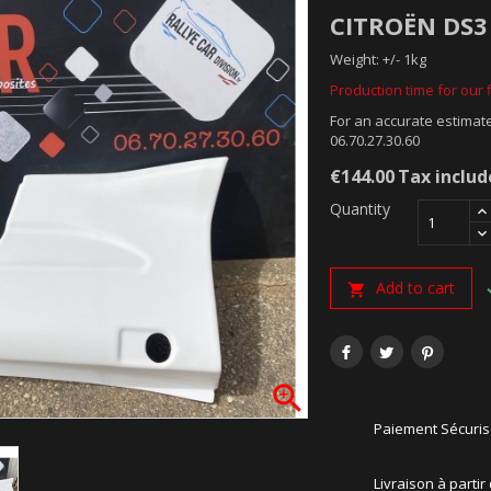
CITROËN DS3
Weight: +/- 1kg
Production time for our f
For an accurate estimate
06.70.27.30.60
€144.00
Tax inclu
Quantity
Add to cart


Paiement Sécuri
Livraison à partir