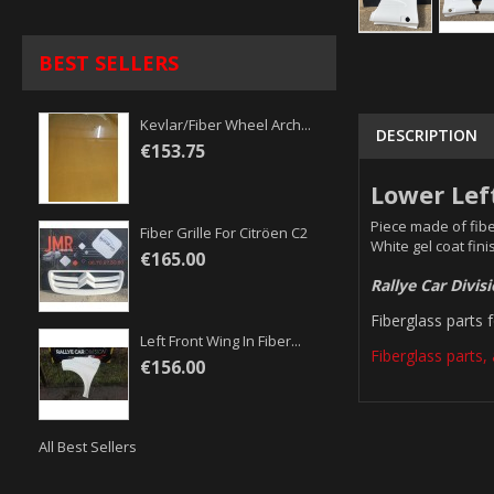
BEST SELLERS
Kevlar/fiber Wheel Arch...
DESCRIPTION
€153.75
Lower Left
Piece made of fibe
Fiber Grille For Citröen C2
White gel coat fini
€165.00
Rallye Car Divis
Fiberglass parts 
Left Front Wing In Fiber...
Fiberglass parts, 
€156.00
All Best Sellers