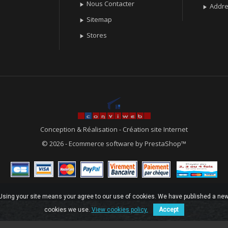
Nous Contacter

Addr

Sitemap

Stores

Conception & Réalisation
-
Création site Internet
© 2026 - Ecommerce software by PrestaShop™
. Using your site means your agree to our use of cookies. We have published a new
cookies we use.
View cookies policy.
Accept