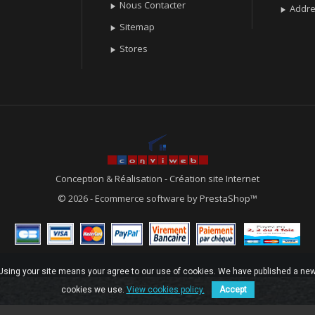
Nous Contacter

Addr

Sitemap

Stores

Conception & Réalisation
-
Création site Internet
© 2026 - Ecommerce software by PrestaShop™
. Using your site means your agree to our use of cookies. We have published a new
cookies we use.
View cookies policy.
Accept