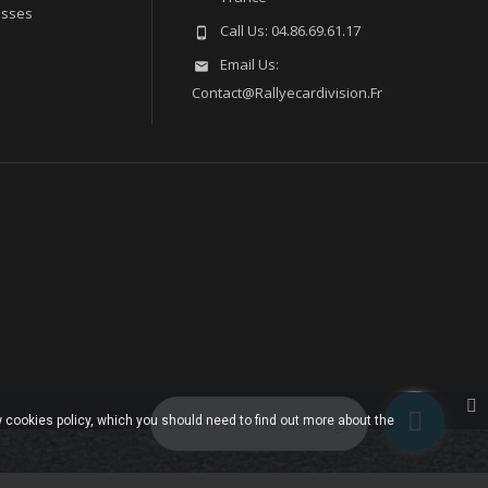
esses
Call Us:
04.86.69.61.17

Email Us:

Contact@rallyecardivision.fr
 cookies policy, which you should need to find out more about the
Laissez-nous un message