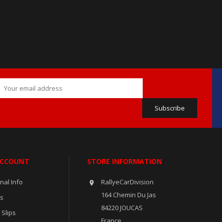
ACCOUNT
STORE INFORMATION
nal Info
RallyeCarDivision

164 Chemin Du Jas
rs
84220 JOUCAS
 Slips
France