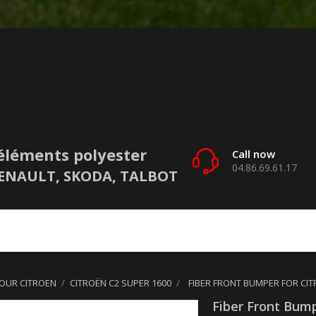
éléments polyester
Call now
04.86.69.61.17
 RENAULT, SKODA, TALBOT
POUR CITROEN
CITROËN C2 SUPER 1600
FIBER FRONT BUMPER FOR CIT
Fiber Front Bump