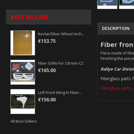
BEST SELLERS
DESCRIPTION
Kevlar/fiber Wheel Arch...
€153.75
Fiber fro
Piece made of fibe
Finishing the piece
Fiber Grille For Citröen C2
Rallye Car Divis
€165.00
Fiberglass parts 
Fiberglass parts, 
Left Front Wing In Fiber...
€156.00
All Best Sellers