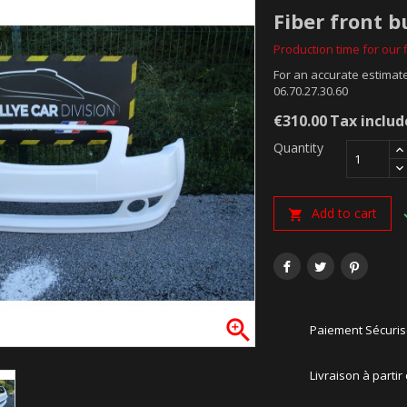
Fiber front 
Production time for our f
For an accurate estimate
06.70.27.30.60
€310.00
Tax inclu
Quantity
Add to cart


Paiement Sécuri
Livraison à partir