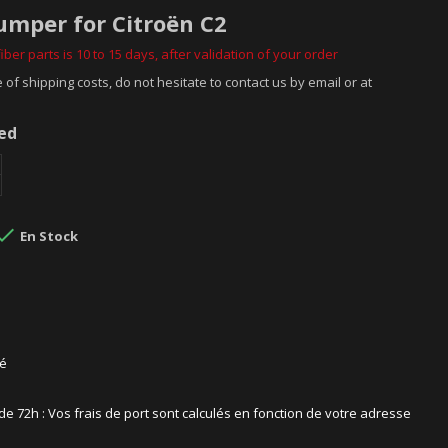
bumper for Citroën C2
iber parts is 10 to 15 days, after validation of your order
 of shipping costs, do not hesitate to contact us by email or at
ded

En Stock
sé
 de 72h : Vos frais de port sont calculés en fonction de votre adresse