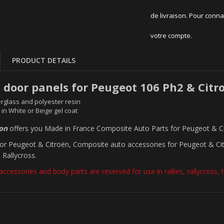
de livraison. Pour conna
votre compte.
PRODUCT DETAILS
s door panels for Peugeot 106 Ph2 & Citr
rglass and polyester resin
 in White or Beige gel coat
ion
offers you Made in France Composite Auto Parts for Peugeot & C
 for Peugeot & Citroën, Composite auto accessories for Peugeot & Cit
 Rallycross.
accessories and body parts are reserved for use in rallies, rallycross, hil