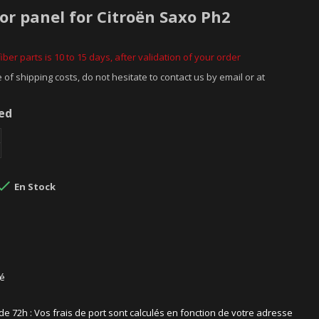
or panel for Citroën Saxo Ph2
iber parts is 10 to 15 days, after validation of your order
 of shipping costs, do not hesitate to contact us by email or at
ded

En Stock
sé
 de 72h : Vos frais de port sont calculés en fonction de votre adresse