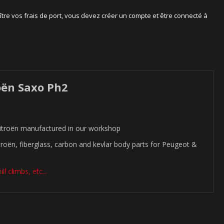
ître vos frais de port, vous devez créer un compte et être connecté à
oën Saxo Ph2
itroën manufactured in our workshop
roën, fiberglass, carbon and kevlar body parts for Peugeot &
l climbs, etc...