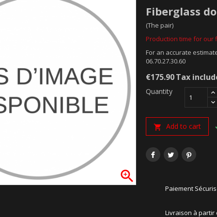
Fiberglass do
(The pair)
Production time for our f
For an accurate estimate
06.70.27.30.60
€175.90
Tax inclu
Quantity
Add to cart


Paiement Sécuri
Livraison à partir