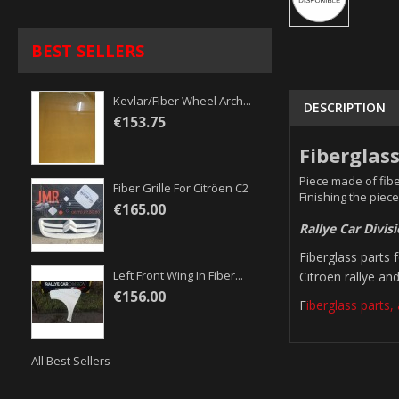
BEST SELLERS
Kevlar/fiber Wheel Arch...
DESCRIPTION
€153.75
Fiberglas
Piece made of fibe
Fiber Grille For Citröen C2
Finishing the piece
€165.00
Rallye Car Divis
Fiberglass parts
Left Front Wing In Fiber...
Citroën rallye and
€156.00
F
iberglass parts, 
All Best Sellers