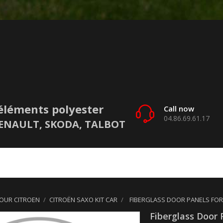
éléments polyester
Call now
04.86.69.61.17
 RENAULT, SKODA, TALBOT
POUR CITROEN
CITROËN SAXO KIT CAR
FIBERGLASS DOOR PANELS FOR
Fiberglass Door 