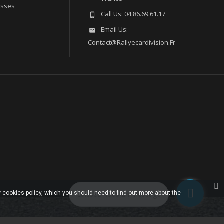
esses
Call Us:
04.86.69.61.17

Email Us:

Contact@rallyecardivision.fr
 cookies policy, which you should need to find out more about the
Laissez-nous un message