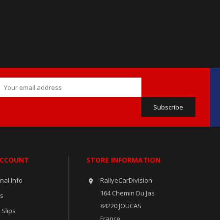
ACCOUNT
STORE INFORMATION
nal Info
RallyeCarDivision

164 Chemin Du Jas
rs
84220 JOUCAS
 Slips
France