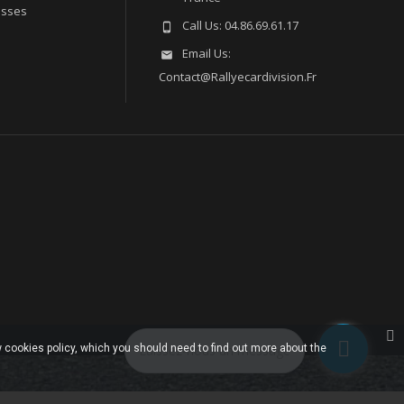
esses
Call Us:
04.86.69.61.17

Email Us:

Contact@rallyecardivision.fr
 cookies policy, which you should need to find out more about the
Laissez-nous un message