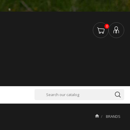
0

BRANDS