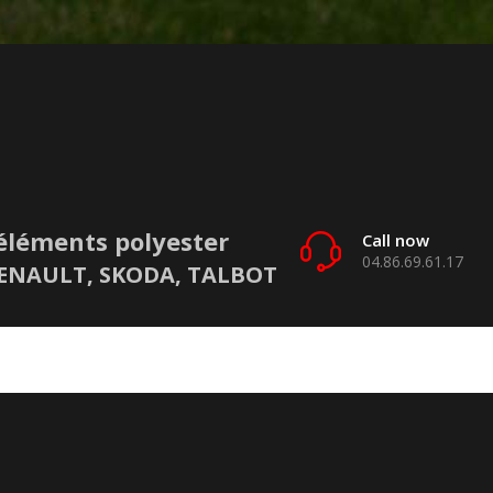
éléments polyester
Call now
04.86.69.61.17
 RENAULT, SKODA, TALBOT