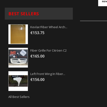
BEST SELLERS
Kevlar/fiber Wheel Arch...
€153.75
Fiber Grille For Citröen C2
€165.00
Left Front Wing In Fiber...
€156.00
All Best Sellers