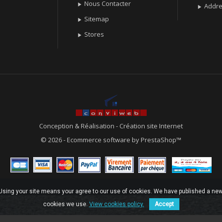
Nous Contacter

Addr

Sitemap

Stores

Conception & Réalisation
-
Création site Internet
© 2026 - Ecommerce software by PrestaShop™
. Using your site means your agree to our use of cookies. We have published a new
cookies we use.
View cookies policy.
Accept