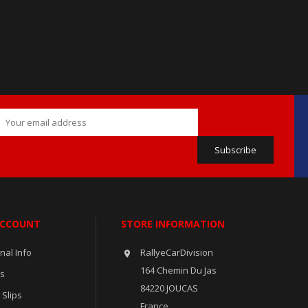
ACCOUNT
STORE INFORMATION
nal Info
RallyeCarDivision

164 Chemin Du Jas
rs
84220 JOUCAS
 Slips
France