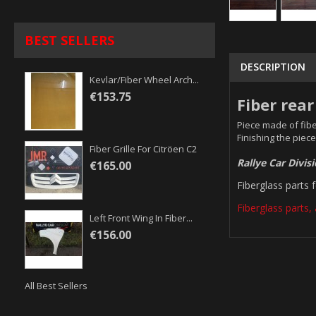
BEST SELLERS
DESCRIPTION
Kevlar/fiber Wheel Arch...
€153.75
Fiber rea
Piece made of fibe
Finishing the piece
Fiber Grille For Citröen C2
Rallye Car Divis
€165.00
Fiberglass parts 
Fiberglass parts, 
Left Front Wing In Fiber...
€156.00
All Best Sellers