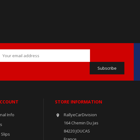
ACCOUNT
STORE INFORMATION
nal Info
RallyeCarDivision

164 Chemin Du Jas
rs
84220 JOUCAS
 Slips
France