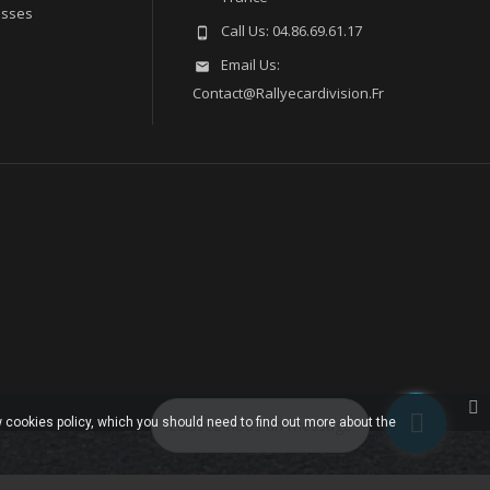
esses
Call Us:
04.86.69.61.17

Email Us:

Contact@rallyecardivision.fr
 cookies policy, which you should need to find out more about the
Laissez-nous un message