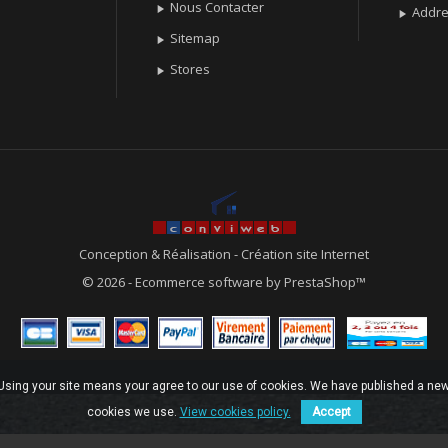
Nous Contacter

Addr

Sitemap

Stores

Conception & Réalisation
-
Création site Internet
© 2026 - Ecommerce software by PrestaShop™
. Using your site means your agree to our use of cookies. We have published a new
cookies we use.
View cookies policy.
Accept