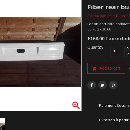
Fiber rear bu
Production time for our f
For an accurate estimate
06.70.27.30.60
€168.00
Tax inclu
Quantity
Add to cart


Paiement Sécuri
Livraison à partir