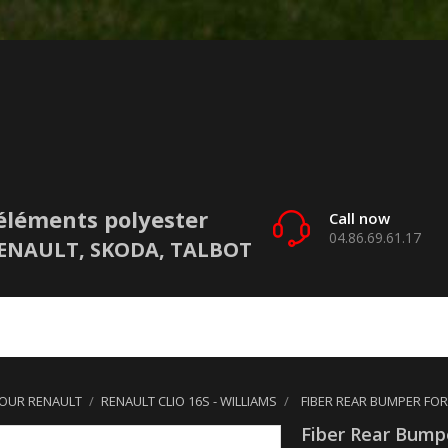
éléments polyester
Call now
04.86.69.61.17
 RENAULT, SKODA, TALBOT
POUR RENAULT
RENAULT CLIO 16S - WILLIAMS
FIBER REAR BUMPER FOR
Fiber Rear Bumpe