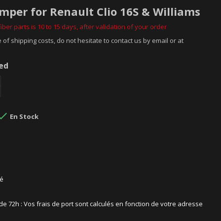
mper for Renault Clio 16S & Williams
iber parts is 10 to 15 days, after validation of your order
 of shipping costs, do not hesitate to contact us by email or at
ded

En Stock
sé
 de 72h : Vos frais de port sont calculés en fonction de votre adresse