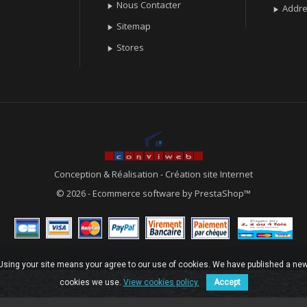
Nous Contacter

Addr

Sitemap

Stores

Conception & Réalisation
-
Création site Internet
© 2026 - Ecommerce software by PrestaShop™
. Using your site means your agree to our use of cookies. We have published a new
cookies we use.
View cookies policy.
Accept