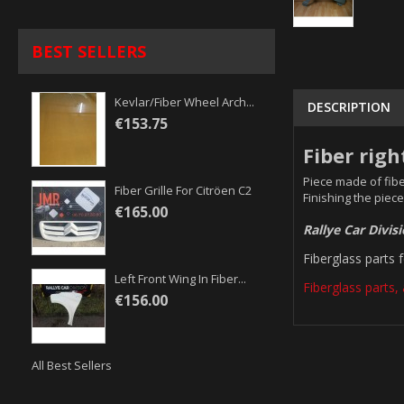
BEST SELLERS
Kevlar/fiber Wheel Arch...
DESCRIPTION
€153.75
Fiber righ
Piece made of fibe
Fiber Grille For Citröen C2
Finishing the piece
€165.00
Rallye Car Divis
Fiberglass parts 
Left Front Wing In Fiber...
Fiberglass parts, 
€156.00
All Best Sellers