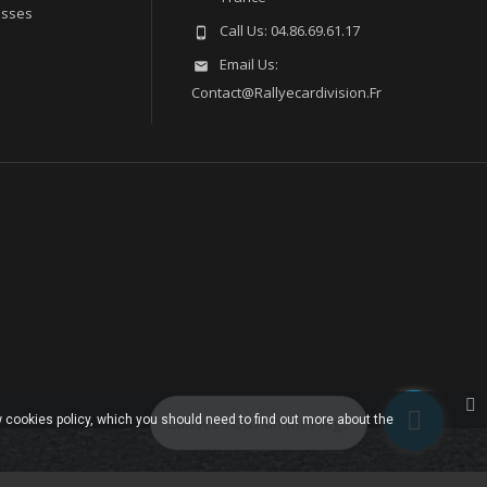
esses
Call Us:
04.86.69.61.17

Email Us:

Contact@rallyecardivision.fr
 cookies policy, which you should need to find out more about the
Laissez-nous un message