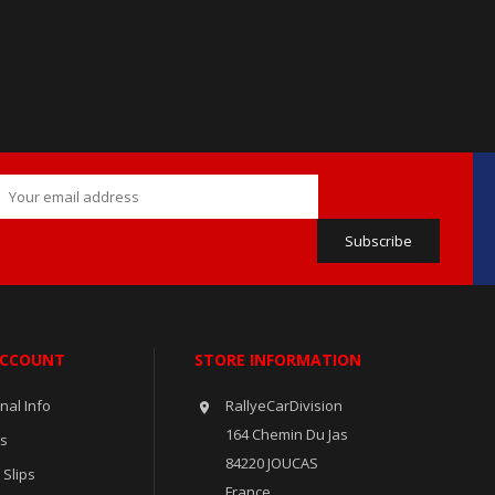
ACCOUNT
STORE INFORMATION
nal Info
RallyeCarDivision

164 Chemin Du Jas
rs
84220 JOUCAS
 Slips
France