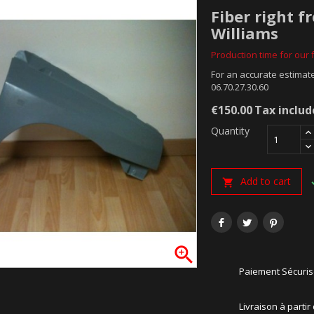
Fiber right f
Williams
Production time for our f
For an accurate estimate
06.70.27.30.60
€150.00
Tax inclu
Quantity
Add to cart


Paiement Sécuri
Livraison à partir