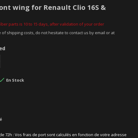
ront wing for Renault Clio 16S &
iber parts is 10 to 15 days, after validation of your order
 of shipping costs, do not hesitate to contact us by email or at
ded

En Stock
sé
 de 72h : Vos frais de port sont calculés en fonction de votre adresse