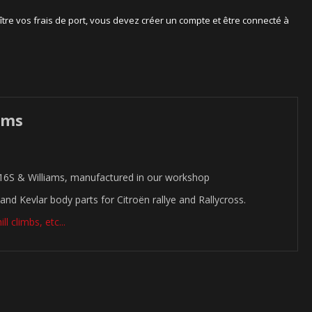
ître vos frais de port, vous devez créer un compte et être connecté à
ams
 16S & Williams, manufactured in our workshop
and Kevlar body parts for Citroën rallye and Rallycross.
l climbs, etc...