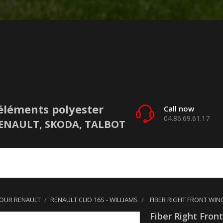
éléments polyester
Call now
04.86.69.61.17
 RENAULT, SKODA, TALBOT
POUR RENAULT
RENAULT CLIO 16S - WILLIAMS
FIBER RIGHT FRONT WIN
Fiber Right Fron