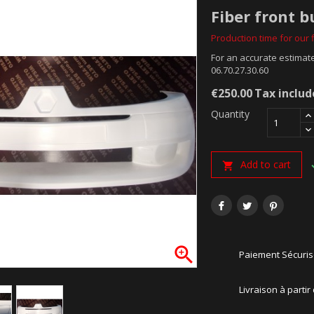
Fiber front b
Production time for our f
For an accurate estimate
06.70.27.30.60
€250.00
Tax inclu
Quantity
Add to cart


Paiement Sécuri
Livraison à partir