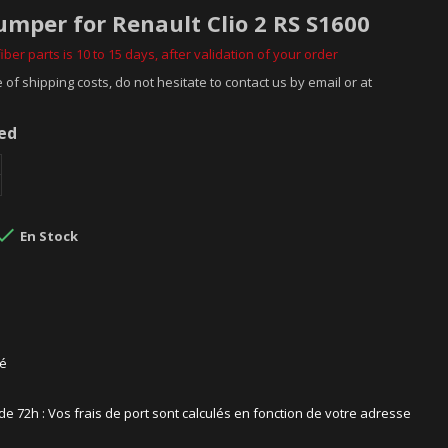
umper for Renault Clio 2 RS S1600
iber parts is 10 to 15 days, after validation of your order
 of shipping costs, do not hesitate to contact us by email or at
ded

En Stock
sé
 de 72h : Vos frais de port sont calculés en fonction de votre adresse