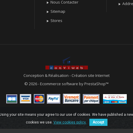
Nous Contacter

Addr

Sitemap

Stores

Conception & Réalisation
-
Création site Internet
© 2026 - Ecommerce software by PrestaShop™
. Using your site means your agree to our use of cookies. We have published a new
cookies we use.
View cookies policy.
Accept