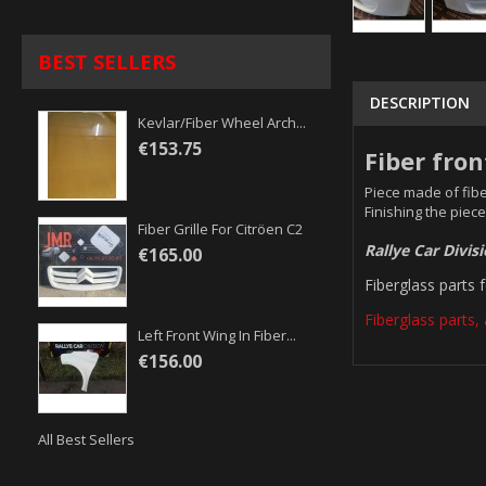
BEST SELLERS
DESCRIPTION
Kevlar/fiber Wheel Arch...
€153.75
Fiber fron
Piece made of fibe
Finishing the piece
Fiber Grille For Citröen C2
Rallye Car Divis
€165.00
Fiberglass parts 
Fiberglass parts, 
Left Front Wing In Fiber...
€156.00
All Best Sellers