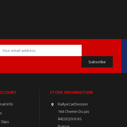
ACCOUNT
STORE INFORMATION
nal Info
RallyeCarDivision

164 Chemin Du Jas
rs
84220 JOUCAS
 Slips
France