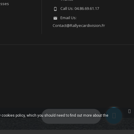
esses
Call Us:
04.86.69.61.17

Email Us:

Contact@rallyecardivision.fr
 cookies policy, which you should need to find out more about the
Laissez-nous un message