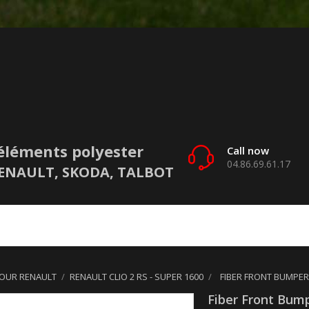
éléments polyester
Call now
04.86.69.61.17
 RENAULT, SKODA, TALBOT
POUR RENAULT
RENAULT CLIO 2 RS - SUPER 1600
FIBER FRONT BUMPER 
Fiber Front Bump