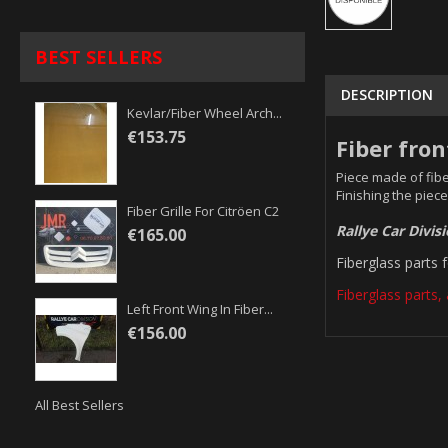
BEST SELLERS
DESCRIPTION
Kevlar/fiber Wheel Arch...
€153.75
Fiber fro
Piece made of fibe
Finishing the piece
Fiber Grille For Citröen C2
Rallye Car Divis
€165.00
Fiberglass parts 
Fiberglass parts, 
Left Front Wing In Fiber...
€156.00
All Best Sellers