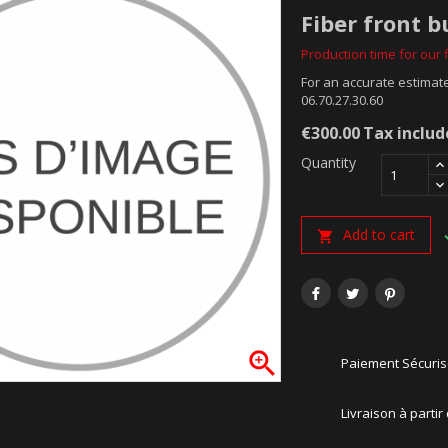
Fiber front 
Production time for our f
For an accurate estimate
06.70.27.30.60
€300.00
Tax inclu
Quantity
Add to cart


Paiement Sécuri
Livraison à partir