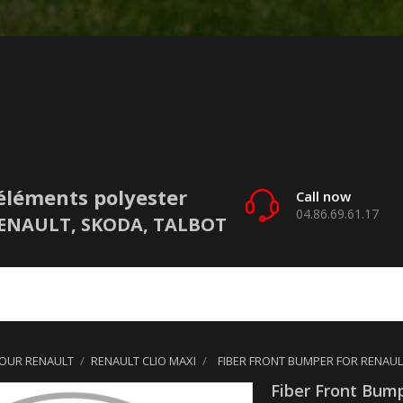
éléments polyester
Call now
04.86.69.61.17
 RENAULT, SKODA, TALBOT
POUR RENAULT
RENAULT CLIO MAXI
FIBER FRONT BUMPER FOR RENAUL
Fiber Front Bump