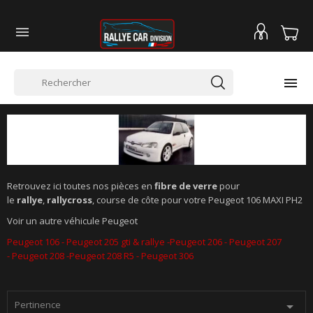


PEUGEOT 106 MAXI PH2
Retrouvez ici toutes nos pièces en
fibre de verre
pour
le
rallye
,
rallycross
, course de côte pour votre Peugeot 106 MAXI PH2
Voir un autre véhicule Peugeot
Peugeot 106 - Peugeot 205 gti & rallye -Peugeot 206
-
Peugeot 207
-
Peugeot 208
-
Peugeot 208 R5
-
Peugeot 306
Pertinence
