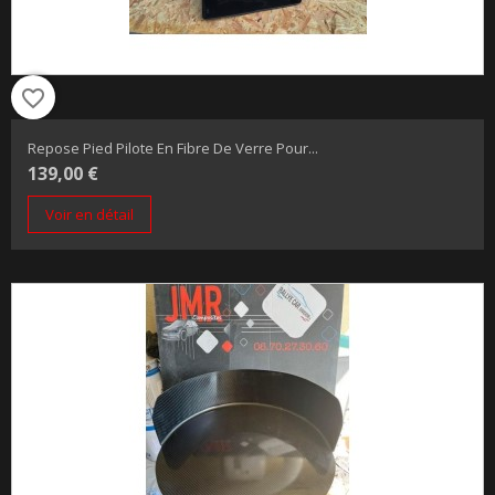
favorite_border
Repose Pied Pilote En Fibre De Verre Pour...
139,00 €
Voir en détail