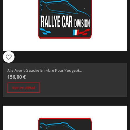
favorite_border
Aile Avant Gauche En Fibre Pour Peugeot...
156,00 €
Voir en détail