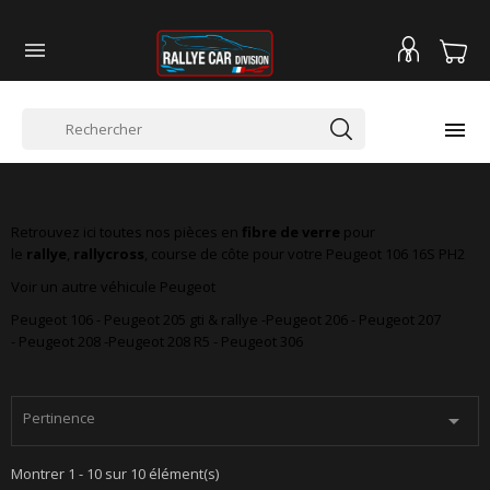


PEUGEOT 106 16S PH2
Retrouvez ici toutes nos pièces en
fibre de verre
pour
le
rallye
,
rallycross
, course de côte pour votre Peugeot 106 16S PH2
Voir un autre véhicule Peugeot
Peugeot 106 - Peugeot 205 gti & rallye -Peugeot 206
-
Peugeot 207
-
Peugeot 208
-
Peugeot 208 R5
-
Peugeot 306
Pertinence

Montrer 1 - 10 sur 10 élément(s)