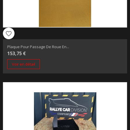
favorite_border
Plaque Pour Passage De Roue En...
153,75 €
Voir en détail