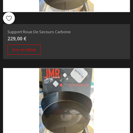
favorite_border
Support Roue De Secours Carbone
229,00 €
Voir en détail