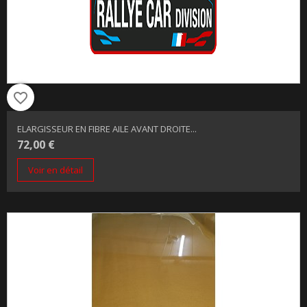
favorite_border
ELARGISSEUR EN FIBRE AILE AVANT DROITE...
72,00 €
Voir en détail