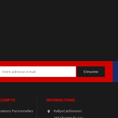
 COMPTE
INFORMATIONS
mations Personnelles
RallyeCarDivision

164 Chemin Du Jas