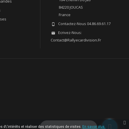
andes
84220 JOUCAS
s
France
sses
Contactez-Nous
04.86.69.61.17

Ecrivez-Nous:

Contact@rallyecardivision.fr
 d\'intérêts et réaliser des statistiques de visites.
Laissez-nous un message
En savoir plus.