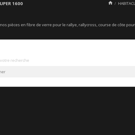
SUPER 1600

HABITACL
 nos pièces en fibre de verre pour le rallye, rallycross, course de côte po
otre recherche