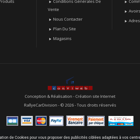
roduits
Conditions Générales De
Comm


Vente
Avoir

Nous Contacter

Adre

Plan Du Site

Magasins

Conception & Réalisation
-
Création site Internet
RallyeCarDivision - © 2026 - Tous droits réservés
sation de Cookies pour vous proposer des publicités ciblées adaptées à vos centres