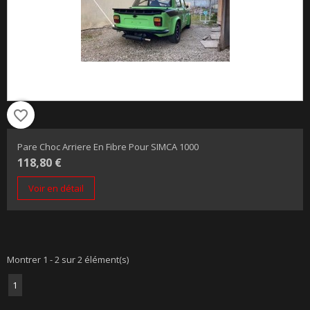
favorite_border
Pare Choc Arriere En Fibre Pour SIMCA 1000
118,80 €
Voir en détail
Montrer 1 - 2 sur 2 élément(s)
1