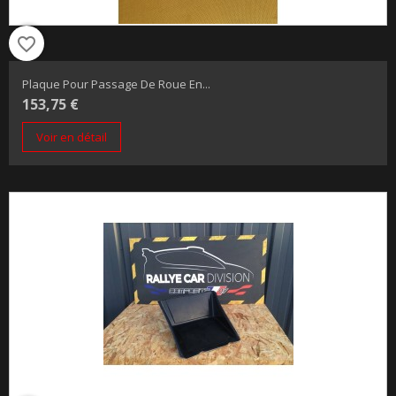
favorite_border
Plaque Pour Passage De Roue En...
153,75 €
Voir en détail