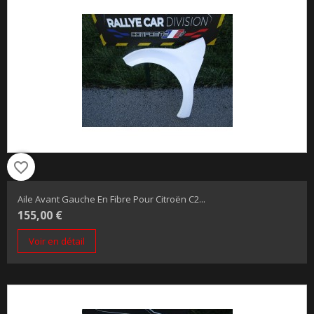
favorite_border
Aile Avant Gauche En Fibre Pour Citroën C2...
155,00 €
Voir en détail