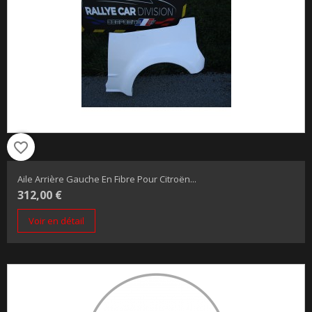
favorite_border
Aile Arrière Gauche En Fibre Pour Citroën...
312,00 €
Voir en détail