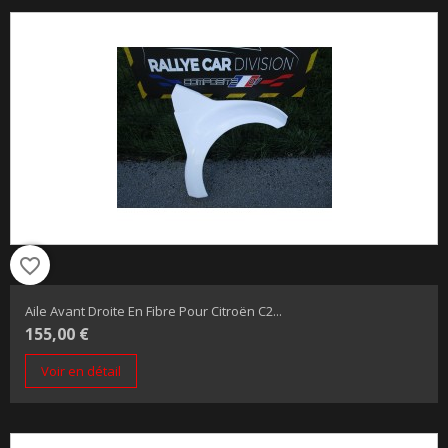
favorite_border
Aile Avant Droite En Fibre Pour Citroën C2...
155,00 €
Voir en détail