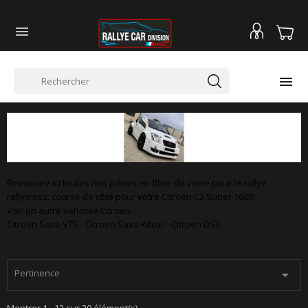


CITROËN C2 SUPER 1600
Retrouvez ici toutes nos pièces en fibre de verre pour le rallye,
rallycross, course de côte pour votre Citroën C2 Super 1600
Voir un autre véhicule Citroën
Citroën Saxo VTS
-
Citroën Saxo Kitcar
-
Citroën DS3
Pertinence

Montrer 1 - 12 sur 20 élément(s)