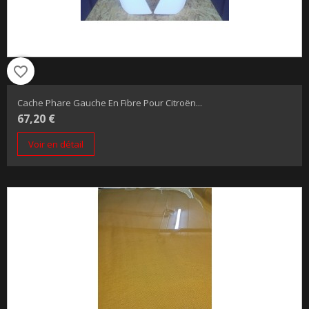
favorite_border
Cache Phare Gauche En Fibre Pour Citroën...
67,20 €
Voir en détail