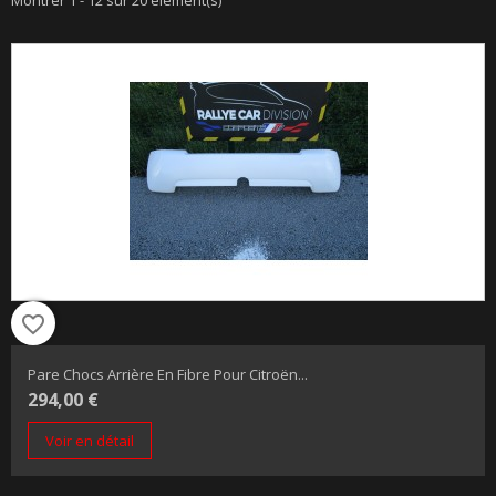
favorite_border
Pare Chocs Arrière En Fibre Pour Citroën...
294,00 €
Voir en détail