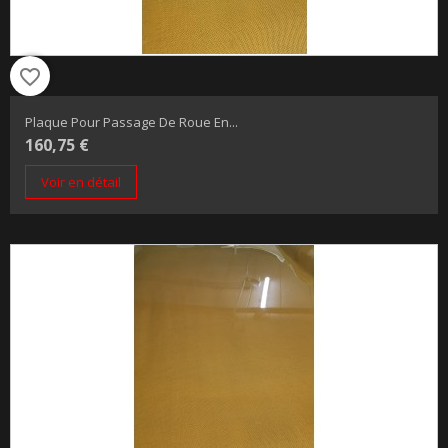
favorite_border
Plaque Pour Passage De Roue En...
160,75 €
Voir en détail