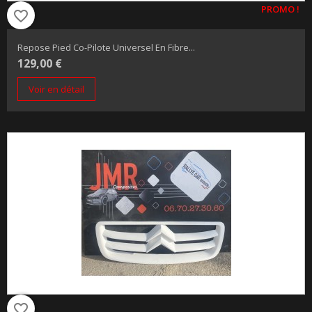
PROMO !
favorite_border
Repose Pied Co-Pilote Universel En Fibre...
129,00 €
Voir en détail
favorite_border