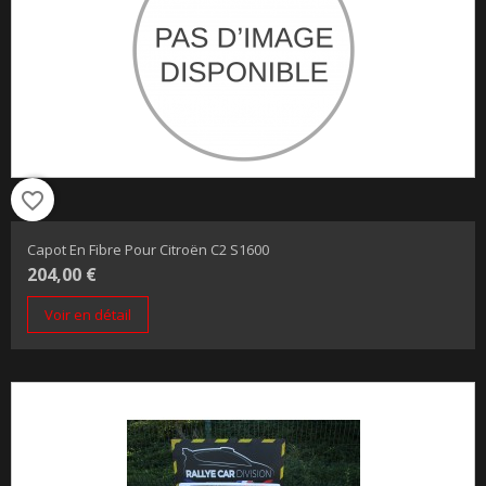
favorite_border
Capot En Fibre Pour Citroën C2 S1600
204,00 €
Voir en détail