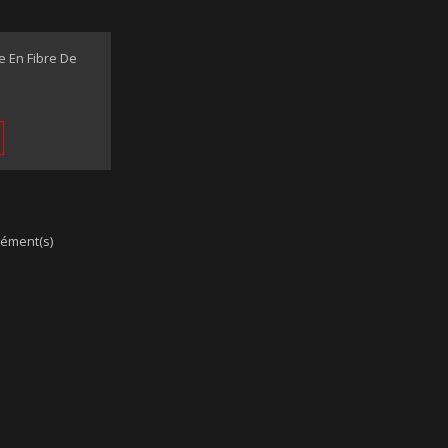
e En Fibre De
lément(s)