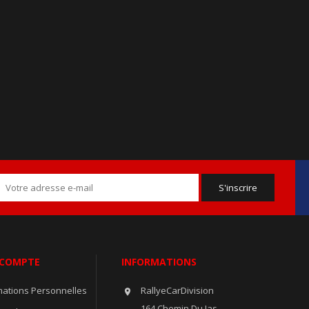
 COMPTE
INFORMATIONS
mations Personnelles
RallyeCarDivision

164 Chemin Du Jas