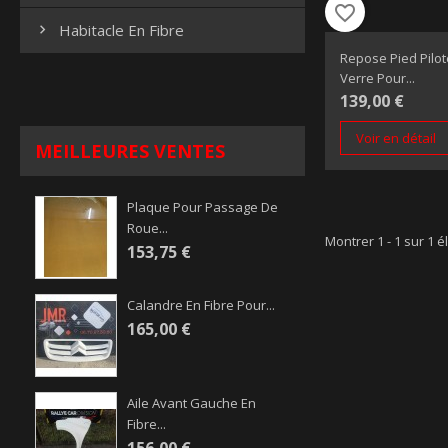
favorite_border
Habitacle En Fibre

Repose Pied Pilot
Verre Pour...
139,00 €
Voir en détail
MEILLEURES VENTES
Plaque Pour Passage De
Roue...
Montrer 1 - 1 sur 1 é
153,75 €
Calandre En Fibre Pour...
165,00 €
Aile Avant Gauche En
Fibre...