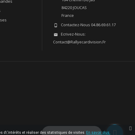
andes
84220 JOUCAS
s
France
sses
Contactez-Nous
04.86.69.61.17

Ecrivez-Nous:

Contact@rallyecardivision.fr
 d\'intérêts et réaliser des statistiques de visites.
Laissez-nous un message
En savoir plus.