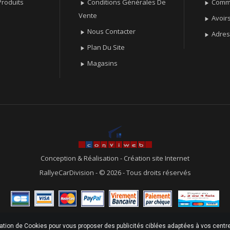
roduits
Conditions Générales De
Comm


Vente
Avoir

Nous Contacter

Adre

Plan Du Site

Magasins

Conception & Réalisation
-
Création site Internet
RallyeCarDivision - © 2026 - Tous droits réservés
sation de Cookies pour vous proposer des publicités ciblées adaptées à vos centres