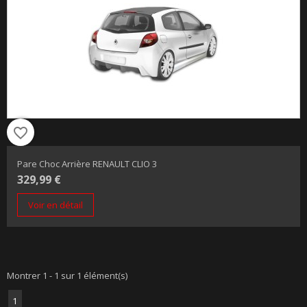
favorite_border
Pare Choc Arrière RENAULT CLIO 3
329,99 €
Voir en détail
Montrer 1 - 1 sur 1 élément(s)
1