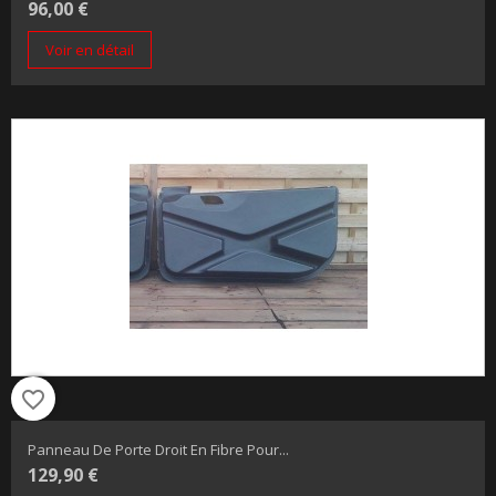
96,00 €
Voir en détail
favorite_border
Panneau De Porte Droit En Fibre Pour...
129,90 €