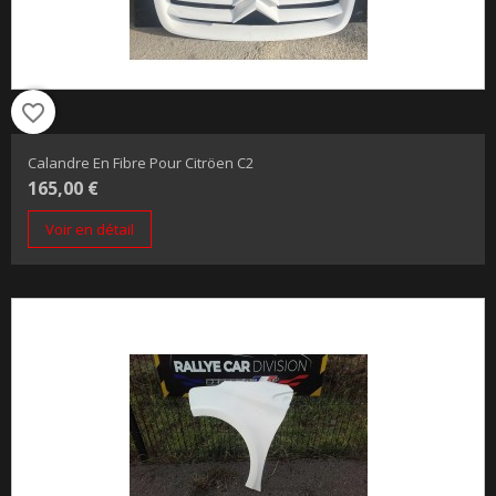
favorite_border
Calandre En Fibre Pour Citröen C2
165,00 €
Voir en détail