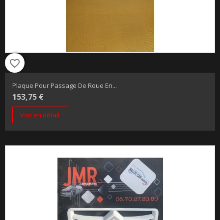
favorite_border
Plaque Pour Passage De Roue En...
153,75 €
Voir en détail