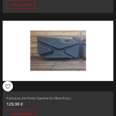
Voir en détail
favorite_border
Panneau De Porte Gauche En Fibre Pour...
129,90 €
Voir en détail