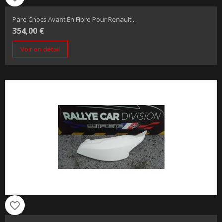
Pare Chocs Avant En Fibre Pour Renault...
354,00 €
Voir en détail
favorite_border