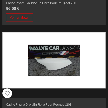
Cache Phare Gauche En Fibre Pour Peugeot 208
96,00 €
Voir en détail
favorite_border
Cache Phare Droit En Fibre Pour Peugeot 208