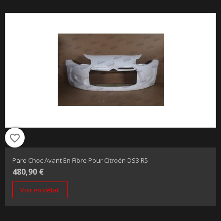
favorite_border
Pare Choc Avant En Fibre Pour Citroën DS3 R5
480,90 €
Voir en détail