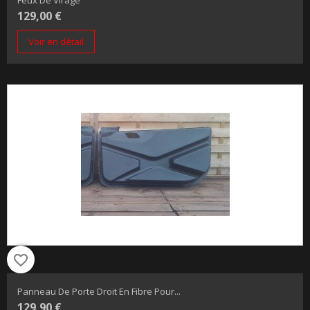
Feux De Virage
129,00 €
Voir en détail
favorite_border
Panneau De Porte Droit En Fibre Pour...
129,90 €