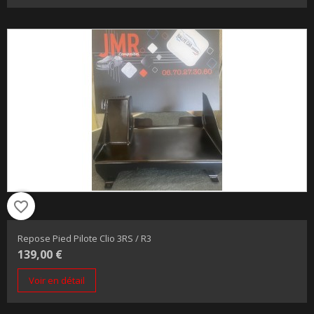
favorite_border
Repose Pied Pilote Clio 3RS / R3
139,00 €
Voir en détail