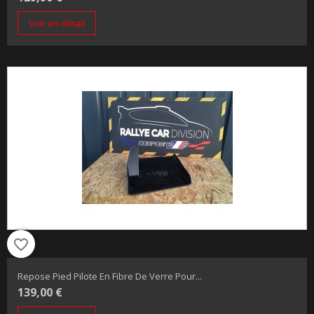
Voir en détail
favorite_border
Repose Pied Pilote En Fibre De Verre Pour...
139,00 €