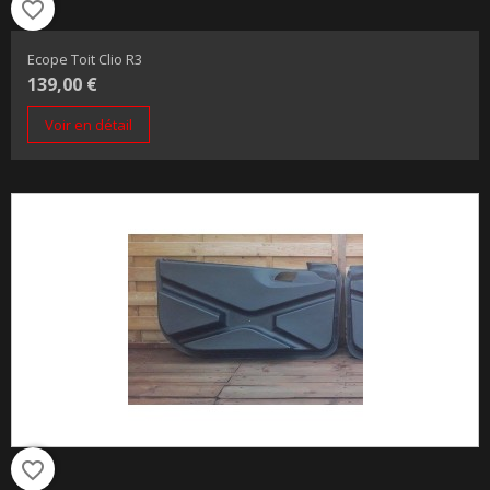
favorite_border
Ecope Toit Clio R3
139,00 €
Voir en détail
favorite_border