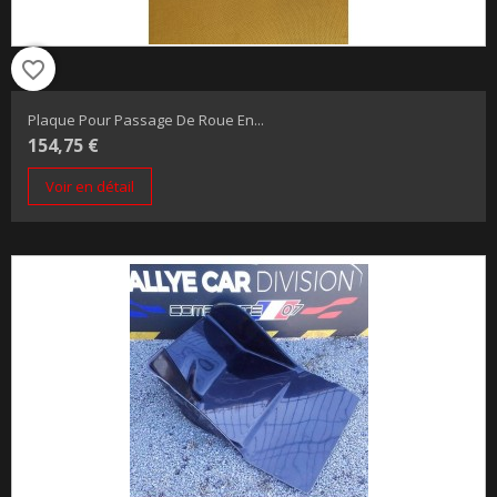
favorite_border
Plaque Pour Passage De Roue En...
154,75 €
Voir en détail