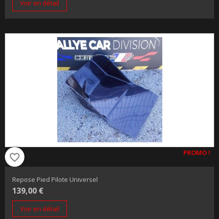
Voir en détail
PROMO !
favorite_border
Repose Pied Pilote Universel
139,00 €
Voir en détail