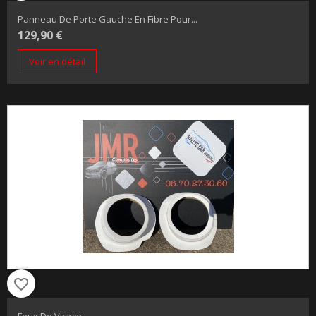
Panneau De Porte Gauche En Fibre Pour...
129,90 €
Voir en détail
favorite_border