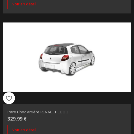
Voir en détail
favorite_border
Pare Choc Arrière RENAULT CLIO 3
329,99 €
Voir en détail