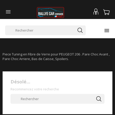


PEUGEOT 206
Piece Tuning en Fibre de Verre pour PEUGEOT 206 . Pare Choc Avant ,
Pare Choc Arriere, Bas de Caisse, Spoilers.
Désolé...
Recommencez votre recherche