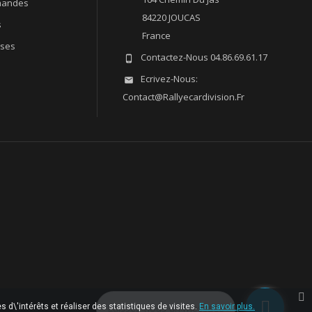
andes
84220 JOUCAS
s
France
sses
Contactez-Nous
04.86.69.61.17

Ecrivez-Nous:

Contact@rallyecardivision.fr
 d\'intérêts et réaliser des statistiques de visites.
Laissez-nous un message
En savoir plus.