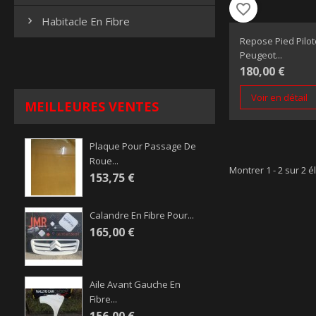
favorite_border
Habitacle En Fibre

Repose Pied Pilot
Peugeot...
180,00 €
Voir en détail
MEILLEURES VENTES
Plaque Pour Passage De
Roue...
Montrer 1 - 2 sur 2 é
153,75 €
Calandre En Fibre Pour...
165,00 €
Aile Avant Gauche En
Fibre...