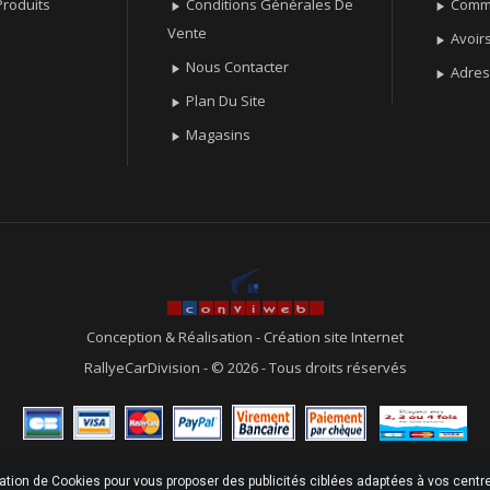
roduits
Conditions Générales De
Comm


Vente
Avoir

Nous Contacter

Adre

Plan Du Site

Magasins

Conception & Réalisation
-
Création site Internet
RallyeCarDivision - © 2026 - Tous droits réservés
sation de Cookies pour vous proposer des publicités ciblées adaptées à vos centres