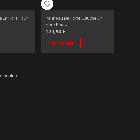
favorite_border
e En Fibre Pour
Panneau De Porte Gauche En
Fibre Pour...
129,90 €
Voir en détail
lément(s)