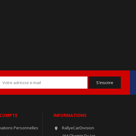
 COMPTE
INFORMATIONS
mations Personnelles
RallyeCarDivision

164 Chemin Du Jas