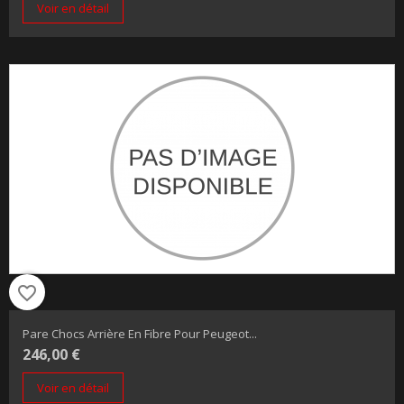
Voir en détail
favorite_border
Pare Chocs Arrière En Fibre Pour Peugeot...
246,00 €
Voir en détail