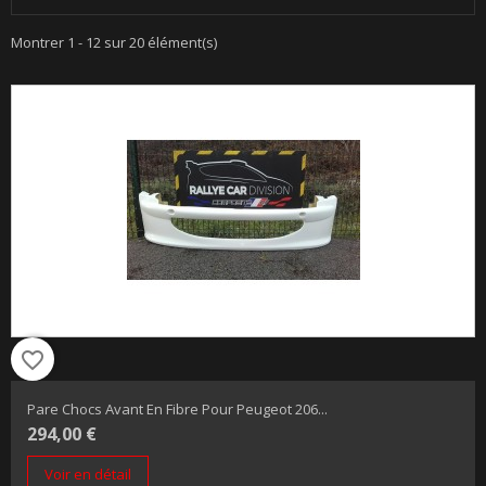
Montrer 1 - 12 sur 20 élément(s)
favorite_border
Pare Chocs Avant En Fibre Pour Peugeot 206...
294,00 €
Voir en détail