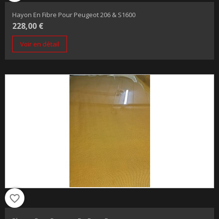
Hayon En Fibre Pour Peugeot 206 & S1600
228,00 €
Voir en détail
favorite_border