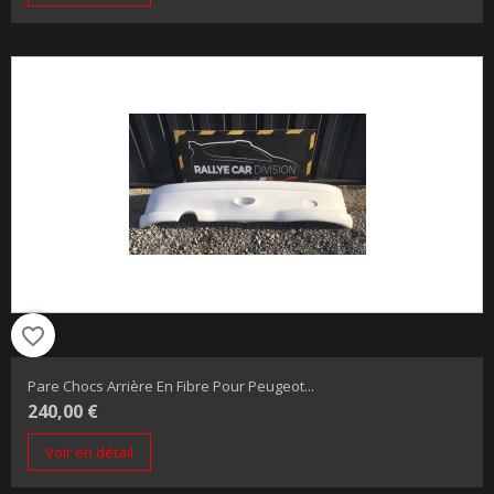
favorite_border
Pare Chocs Arrière En Fibre Pour Peugeot...
240,00 €
Voir en détail