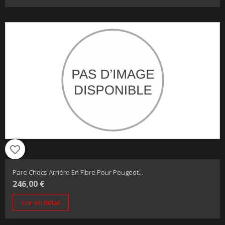
favorite_border
Pare Chocs Arrière En Fibre Pour Peugeot...
246,00 €
Voir en détail