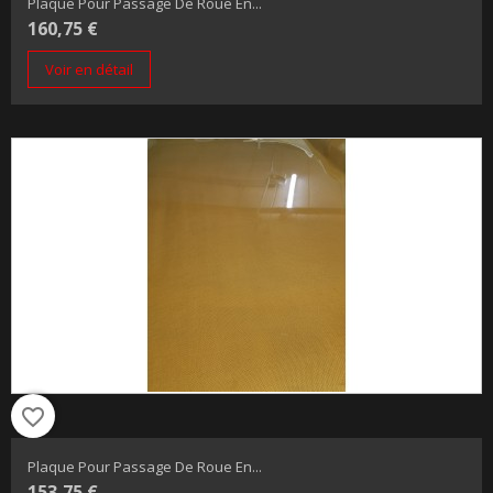
Plaque Pour Passage De Roue En...
160,75 €
Voir en détail
favorite_border
Plaque Pour Passage De Roue En...
153,75 €