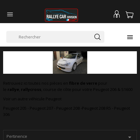


PEUGEOT 206 & S1600
Retrouvez ici toutes nos pièces en
fibre de verre
pour
le
rallye
,
rallycross
, course de côte pour votre Peugeot 206 & S1600
Voir un autre véhicule Peugeot
Peugeot 205
-
Peugeot 207
-
Peugeot 208
-
Peugeot 208 R5
-
Peugeot
306
Pertinence
