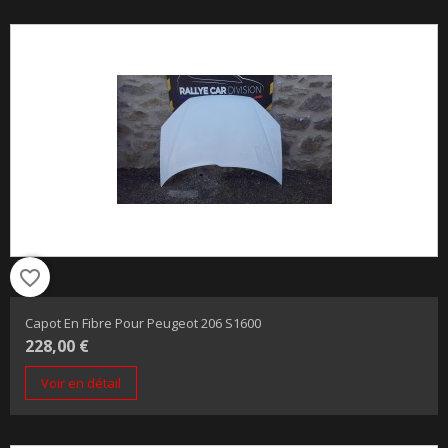
favorite_border
Capot En Fibre Pour Peugeot 206 S1600
228,00 €
Voir en détail