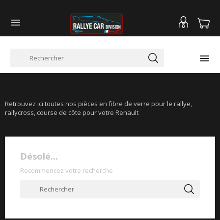


RENAULT CLIO RS1
Retrouvez ici toutes nos pièces en fibre de verre pour le rallye,
rallycross, course de côte pour votre Renault
Désolé...
Recommencez votre recherche