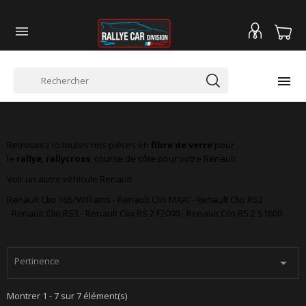


RENAULT TWINGO 2 RS
Retrouvez ici toutes nos pièces en
fibre de verre
pour
le
rallye
,
rallycross
, course de côte pour votre Renault
Voir un autre véhicule Renault
Renault Clio 16S/Williams
-
Renault Clio MAXI
-
Renault Clio RS2
-
Renault Clio RS3
-
Renault Clio RS 2 F2000
-
Renault Cilo RS 2 S1600
Pertinence

Montrer 1 - 7 sur 7 élément(s)