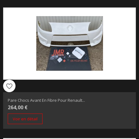
favorite_border
Pare Chocs Avant En Fibre Pour Renault...
264,00 €
Voir en détail