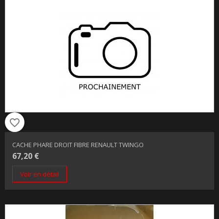
favorite_border
CACHE PHARE DROIT FIBRE RENAULT TWINGO
67,20 €
Voir en détail