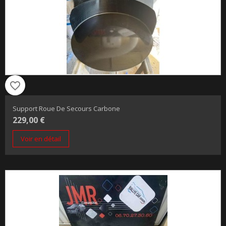
favorite_border
Support Roue De Secours Carbone
229,00 €
Voir en détail