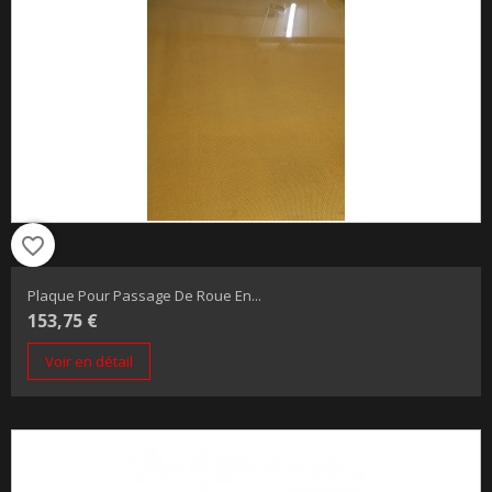
favorite_border
Plaque Pour Passage De Roue En...
153,75 €
Voir en détail