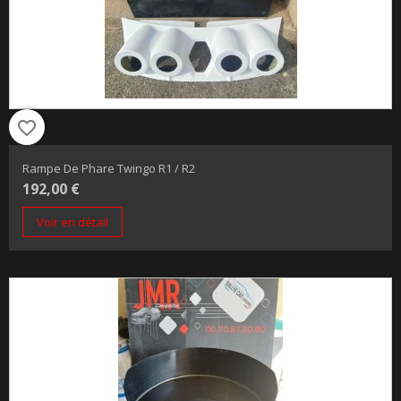
favorite_border
Rampe De Phare Twingo R1 / R2
192,00 €
Voir en détail