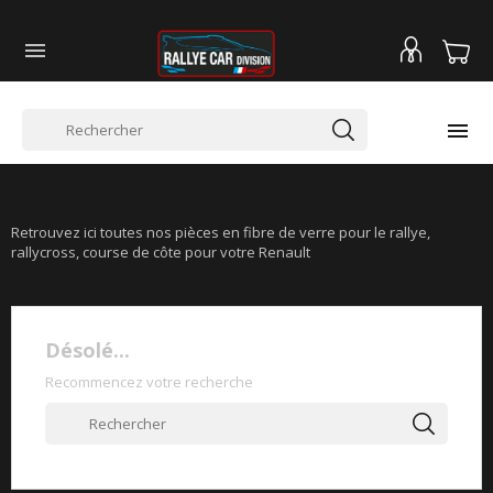


RENAULT CLIO RS1
Retrouvez ici toutes nos pièces en fibre de verre pour le rallye,
rallycross, course de côte pour votre Renault
Désolé...
Recommencez votre recherche