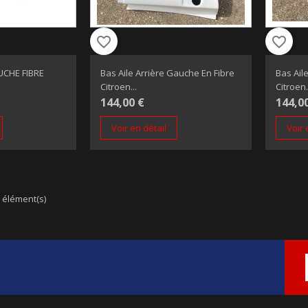
favorite_border
favorite_border
CHE FIBRE
Bas Aile Arrière Gauche En Fibre
Bas Aile
Citroen...
Citroen.
144,00 €
144,0
Voir en détail
Voir 
8 élément(s)