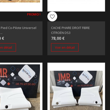
PROMO !
favorite_border
Pied Co-Pilote Universel
CACHE PHARE DROIT FIBRE
..
CITROËN DS3
0 €
78,00 €
en détail
Voir en détail