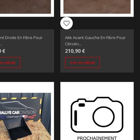
favorite_border
ant Droite En Fibre Pour
Aile Avant Gauche En Fibre Pour
..
Citroën...
0 €
210,90 €
en détail
Voir en détail