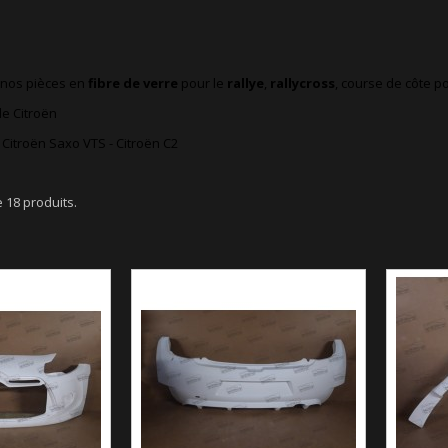
s nos pièces en
fibre de verre
pour le
rallye
,
rallycross
, course de côte p
le Citroën
Citroën Saxo VTS
-
Citroën C2
te 18 produits.