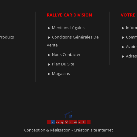
RALLYE CAR DIVISION
VOTRE
Mentions Légales
Infor


roduits
Conditions Générales De
Comm


Vente
Avoir

Nous Contacter

Adre

Plan Du Site

Magasins

Conception & Réalisation
-
Création site Internet