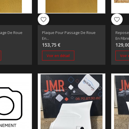
favorite_border
favorite_border
sage De Roue
Plaque Pour Passage De Roue
Repose 
En...
En Fibre.
153,75 €
129,0
Voir en détail
Voir 