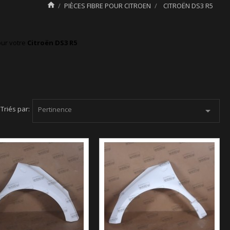

PIÈCES FIBRE POUR CITROEN
CITROËN DS3 R5
our votre
Citroën DS3 R5
Triés par:
Pertinence
