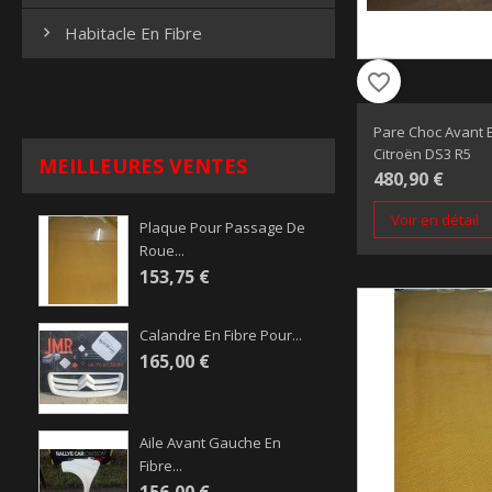
Habitacle En Fibre

favorite_border
Pare Choc Avant E
Citroën DS3 R5
MEILLEURES VENTES
480,90 €
Voir en détail
Plaque Pour Passage De
Roue...
153,75 €
Calandre En Fibre Pour...
165,00 €
Aile Avant Gauche En
Fibre...