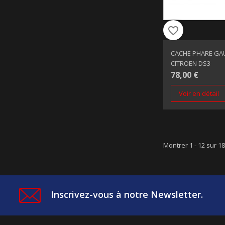
favorite_border
CACHE PHARE GAU
CITROËN DS3
78,00 €
Voir en détail
Montrer 1 - 12 sur 1
Inscrivez-vous à notre Newsletter.