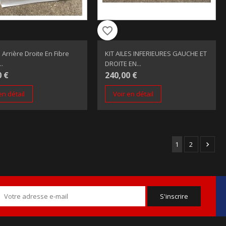
favorite_border
 Arrière Droite En Fibre
KIT AILES INFERIEURES GAUCHE ET
..
DROITE EN...
0 €
240,00 €
en détail
Voir en détail
1
2
