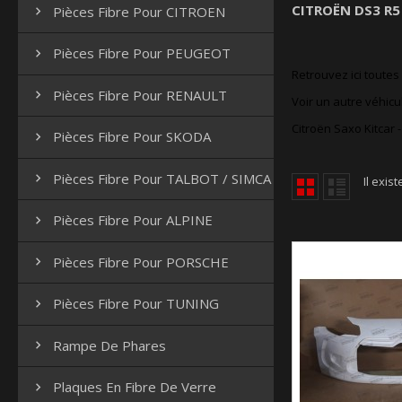
CITROËN DS3 R5
Pièces Fibre Pour CITROEN

Pièces Fibre Pour PEUGEOT

Retrouvez ici toute
Pièces Fibre Pour RENAULT

Voir un autre véhicu
Citroën Saxo Kitcar
-
Pièces Fibre Pour SKODA

Pièces Fibre Pour TALBOT / SIMCA

Il exis
Pièces Fibre Pour ALPINE

Pièces Fibre Pour PORSCHE

Pièces Fibre Pour TUNING

Rampe De Phares

Plaques En Fibre De Verre
