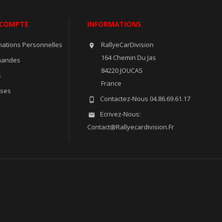
 COMPTE
INFORMATIONS
mations Personnelles
RallyeCarDivision

164 Chemin Du Jas
andes
84220 JOUCAS
s
France
sses
Contactez-Nous
04.86.69.61.17

Ecrivez-Nous:

Contact@rallyecardivision.fr