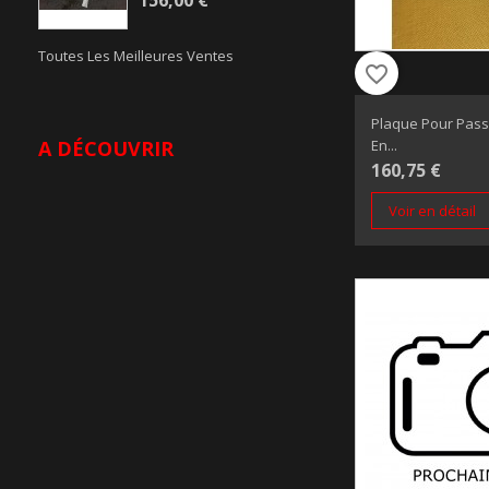
156,00 €
Toutes Les Meilleures Ventes
favorite_border
Plaque Pour Pas
En...
A DÉCOUVRIR
160,75 €
Voir en détail