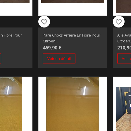
favorite_border
favorite_border
n Fibre Pour
Pare Chocs Arrière En Fibre Pour
Aile Av
Citroën...
Citroën.
469,90 €
210,9
Voir en détail
Voir 