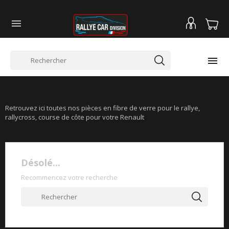


RENAULT CLIO 16S/WILLIAMS
Retrouvez ici toutes nos pièces en fibre de verre pour le rallye,
rallycross, course de côte pour votre Renault
Désolé...
Recommencez votre recherche