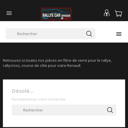


RENAULT CLIO RS2
Retrouvez ici toutes nos pièces en fibre de verre pour le rallye,
rallycross, course de côte pour votre Renault
Désolé...
Recommencez votre recherche