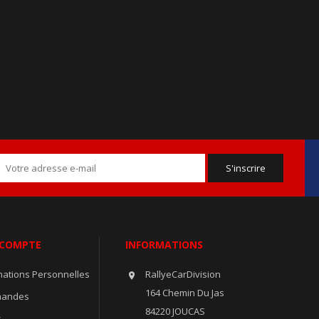
 COMPTE
INFORMATIONS
mations Personnelles
RallyeCarDivision

164 Chemin Du Jas
andes
84220 JOUCAS
s