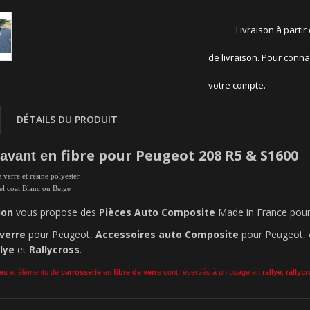
Livraison à partir
de livraison. Pour conna
votre compte.
DÉTAILS DU PRODUIT
n fibre pour Peugeot 208 R5 & S1600
avant e
e verre et résine polyester
gel coat Blanc ou Beige
ion
vous propose des
Pièces Auto Composite
Made in France pour 
 verre
pour Peugeot,
Accessoires auto Composite
pour Peugeot,
llye
et
Rallycross
.
es
et éléments de
carrosserie
en
fibre de verr
e sont réservés à un usage en
rallye
,
rallyc