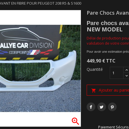
VANT EN FIBRE POUR PEUGEOT 208 R5 & S1600
Pare Chocs Avan
Pare chocs ava
NEW MODEL
Délai de production pour
validation de votre co
Pour avoir une estimation préc
449,90 €
TTC
Quantité
Ajouter au pani


Paiement Sécuri