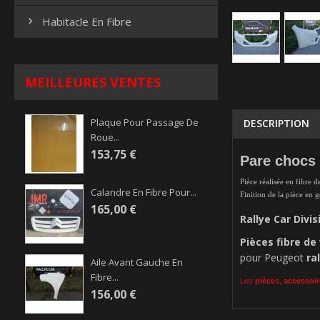
Habitacle En Fibre

MEILLEURES VENTES
Plaque Pour Passage De
DESCRIPTION
Roue...
153,75 €
Pare chocs 
Pièce réalisée en fibre d
Calandre En Fibre Pour...
Finition de la pièce en 
165,00 €
Rallye Car Divis
Pièces
fibre de
pour Peugeot
ra
Aile Avant Gauche En
Fibre...
Les
pièces
,
accessoir
156,00 €