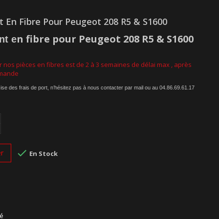
t En Fibre Pour Peugeot 208 R5 & S1600
n fibre pour Peugeot 208 R5 & S1600
nt e
 nos pièces en fibres est de 2
à 3 semaines de délai max
, après
mmande
ise des frais de port, n’hésitez pas à nous contacter par mail ou au 04.86.69.61.17

er
En Stock
sé