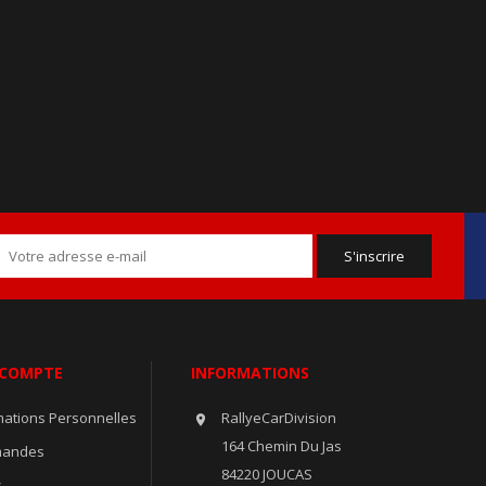
 COMPTE
INFORMATIONS
mations Personnelles
RallyeCarDivision

164 Chemin Du Jas
andes
84220 JOUCAS
s