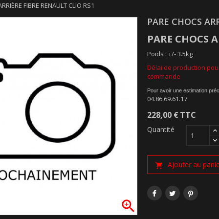
RRIÈRE FIBRE RENAULT CLIO RS1
PARE CHOCS ARR
PARE CHOCS A
Poids : +/- 3.5kg
Délai de production pour
commande
Pour avoir une estimation préc
04.86.69.61.17
228,00 €
TTC
Quantité
Ajouter au pani

