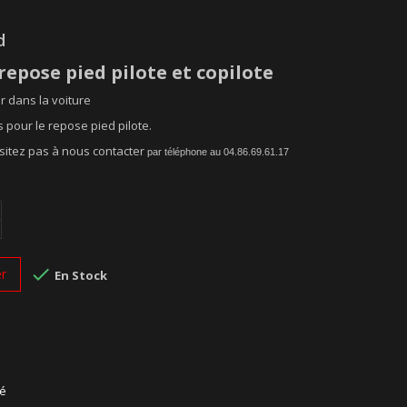
d
repose pied pilote et copilote
r dans la voiture
 pour le repose pied pilote.
sitez pas à nous contacter
par téléphone au 04.86.69.61.17

er
En Stock
sé