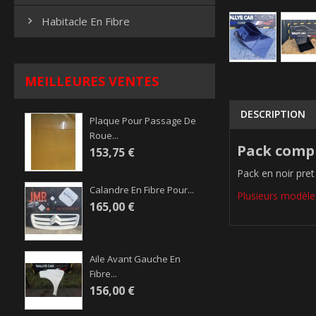
Habitacle En Fibre

MEILLEURES VENTES
DESCRIPTION
Plaque Pour Passage De
Roue...
Pack compl
153,75 €
Pack en noir pret
Calandre En Fibre Pour...
Plusieurs modèles
165,00 €
Aile Avant Gauche En
Fibre...
156,00 €