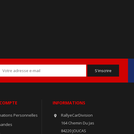
 COMPTE
INFORMATIONS
mations Personnelles
RallyeCarDivision

164 Chemin Du Jas
andes
84220 JOUCAS
s