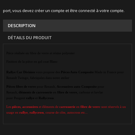
port, vous devez créer un compte et être connecté à votre compte.
DESCRIPTION
DÉTAILS DU PRODUIT
Pièce réalisée en fibre de verre et résine polyester
Finition de la pièce en gel coat Blanc
Rallye Car Division
vous propose des
Pièces Auto Composite
Made in France pour
Renault Twingo, fabriquées dans notre atelier
Pièces
fibre de verre
pour Renault,
Accessoires auto Composite
pour
Renault,
éléments de carrosserie
en
fibre de verre
, carbone et kevlar
pour Peugeot
rallye
et
Rallycross
.
Les
pièces
,
accessoires
et éléments de
carrosserie
en
fibre de verr
e sont réservés à un
usage en
rallye
,
rallycross
, course de côte, autocross etc...