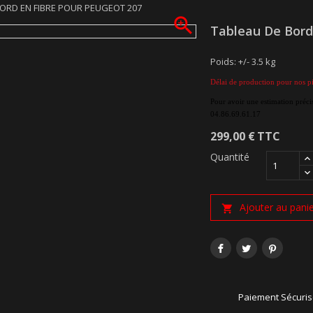
ORD EN FIBRE POUR PEUGEOT 207

Tableau De Bord
Poids: +/- 3.5 kg
Délai de production pour nos pi
Pour avoir une estimation précis
04.86.69.61.17
299,00 €
TTC
Quantité
Ajouter au pani

Paiement Sécuri