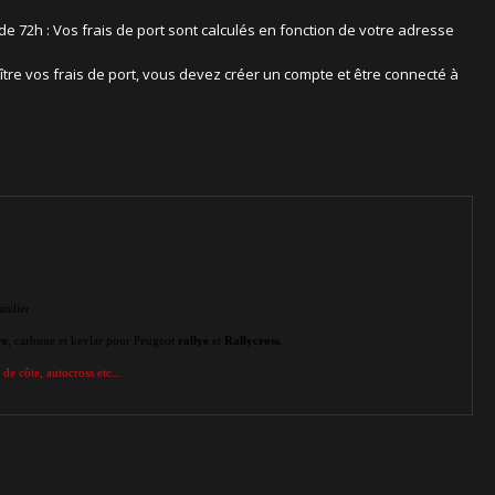
 de 72h : Vos frais de port sont calculés en fonction de votre adresse
ître vos frais de port, vous devez créer un compte et être connecté à
telier
re
, carbone et kevlar pour Peugeot
rallye
et
Rallycross
.
 de côte, autocross etc...