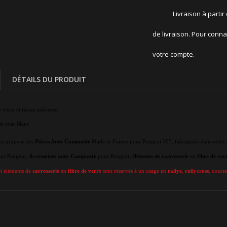
Livraison à partir
de livraison. Pour conna
votre compte.
DÉTAILS DU PRODUIT
e verre et résine polyester
gel coat Blanc
s propose des
Pièces Auto Composite
Made in France pour Peugeot 207, fabriquées dans notre a
ur Peugeot,
Accessoires auto Composite
pour Peugeot,
éléments de carrosserie
en
fibre de ver
t éléments de
carrosserie
en
fibre de verr
e sont réservés à un usage en
rallye
,
rallycross
, course