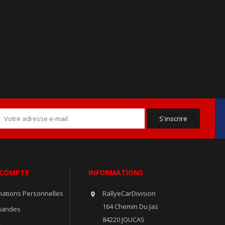
 COMPTE
INFORMATIONS
mations Personnelles
RallyeCarDivision

164 Chemin Du Jas
andes
84220 JOUCAS
s