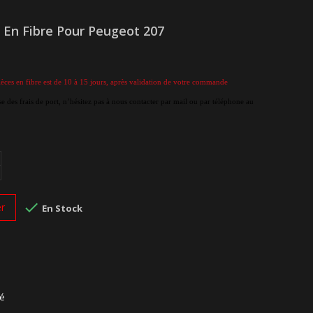
 En Fibre Pour Peugeot 207
èces en fibre est de 10 à 15 jours, après validation de votre commande
e des frais de port, n’hésitez pas à nous contacter par mail ou par téléphone au

er
En Stock
sé