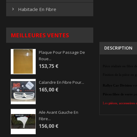
Habitacle En Fibre

MEILLEURES VENTES
DESCRIPTION
Plaque Pour Passage De
Roue...
153,75 €
Pièce réalisée en fibre d
Finition de la pièce en 
Calandre En Fibre Pour...
Rallye Car Division
vou
165,00 €
Pièces
fibre de verre
po
Les
pièces
,
accessoires
e
Aile Avant Gauche En
Fibre...
156,00 €