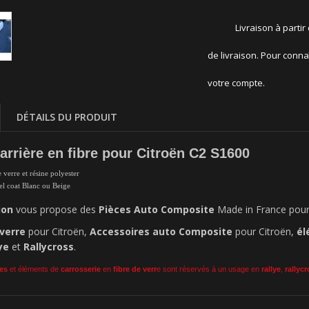
Livraison à partir
de livraison. Pour conna
votre compte.
DÉTAILS DU PRODUIT
arrière en fibre pour Citroën C2 S1600
e verre et résine polyester
gel coat Blanc ou Beige
ion
vous propose des
Pièces Auto Composite
Made in France pour 
 verre
pour Citroën,
Accessoires auto Composite
pour Citroën,
él
ye
et
Rallycross
.
es
et éléments de
carrosserie
en
fibre de verr
e sont réservés à un usage en
rallye
,
rallyc