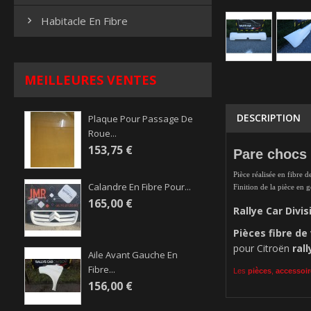
Habitacle En Fibre

MEILLEURES VENTES
DESCRIPTION
Plaque Pour Passage De
Roue...
153,75 €
Pare chocs 
Pièce réalisée en fibre d
Calandre En Fibre Pour...
Finition de la pièce en 
165,00 €
Rallye Car Divis
Pièces
fibre de
pour Citroën
rall
Aile Avant Gauche En
Fibre...
Les
pièces
,
accessoir
156,00 €