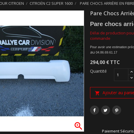
POUR CITROEN
CITROËN C2 SUPER 1600
PARE CHOCS ARRIÈRE EN FIBR
Pare Chocs Arriè
Pare chocs arri
Délai de production pour
commande
Pour avoir une estimation pré
au
04.86.69.61.17
294,00 €
TTC
Quantité
Ajouter au pani


Paiement Sécuri