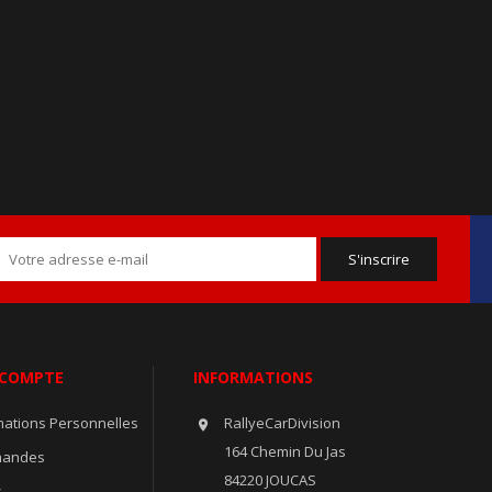
 COMPTE
INFORMATIONS
mations Personnelles
RallyeCarDivision

164 Chemin Du Jas
andes
84220 JOUCAS
s