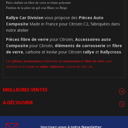
Pièce réalisée en fibre de verre et résine polyester
Finition de la pièce en gel coat Blanc ou Beige
Rallye Car Division
vous propose des
Pièces Auto
Composite
Made in France pour Citroën C2, fabriquées dans
notre atelier
Pièces
fibre de verre
pour Citroën,
Accessoires auto
Composite
pour Citroën,
éléments de carrosserie
en
fibre
de verre
, carbone et kevlar pour Citroën
rallye
et
Rallycross
.
Les
pièces
,
accessoires
et éléments de
carrosserie
en
fibre de verr
e sont
réservés à un usage en
rallye
,
rallycross
, course de côte, etc...
MEILLEURES VENTES
A DÉCOUVRIR
Inscrivez-vous à notre Newsletter.