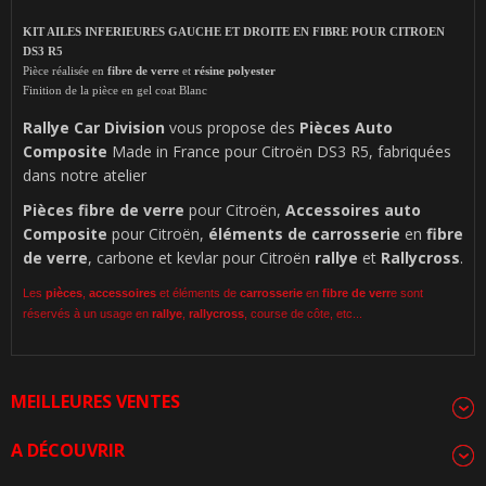
KIT AILES INFERIEURES GAUCHE ET DROITE EN FIBRE POUR CITROEN
DS3 R5
Pièce réalisée en
fibre de verre
et
résine polyester
Finition de la pièce en gel coat Blanc
Rallye Car Division
vous propose des
Pièces Auto
Composite
Made in France pour Citroën DS3 R5, fabriquées
dans notre atelier
Pièces fibre de verre
pour Citroën,
Accessoires auto
Composite
pour Citroën,
éléments de carrosserie
en
fibre
de verre
, carbone et kevlar pour Citroën
rallye
et
Rallycross
.
Les
pièces
,
accessoires
et éléments de
carrosserie
en
fibre de verr
e sont
réservés à un usage en
rallye
,
rallycross
, course de côte, etc...
MEILLEURES VENTES
A DÉCOUVRIR