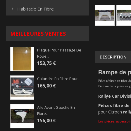
Habitacle En Fibre

MEILLEURES VENTES
Plaque Pour Passage De
Roue...
DESCRIPTION
153,75 €
Rampe de ph
Calandre En Fibre Pour...
Pièce réalisée en fibre d
165,00 €
Finition de la pièce en 
Rallye Car Divis
Pièces
fibre de
Aile Avant Gauche En
pour Citroën
rall
Fibre...
156,00 €
Les
pièces
,
accessoir