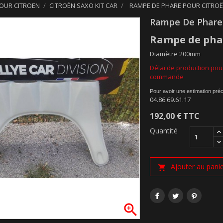
POUR CITROEN
CITROËN SAXO KIT CAR
RAMPE DE PHARE POUR CITRO
Rampe De Phare 
Rampe de pha
Diamètre 200mm
Délai de production pour
commande
Pour avoir une estimation pré
04.86.69.61.17
192,00 €
TTC
Quantité
Ajouter au pani

