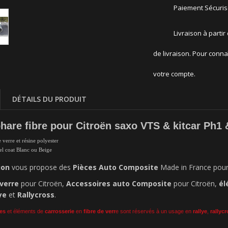
Paiement Sécuri
Livraison à partir
de livraison. Pour conna
votre compte.
DÉTAILS DU PRODUIT
are fibre pour Citroën saxo VTS & kitcar Ph1 
e verre et résine polyester
gel coat Blanc ou Beige
ion
vous propose des
Pièces Auto Composite
Made in France pour C
 verre
pour Citroën,
Accessoires auto Composite
pour Citroën,
él
ye
et
Rallycross
.
es
et éléments de
carrosserie
en
fibre de verr
e sont réservés à un usage en
rallye
,
rallyc