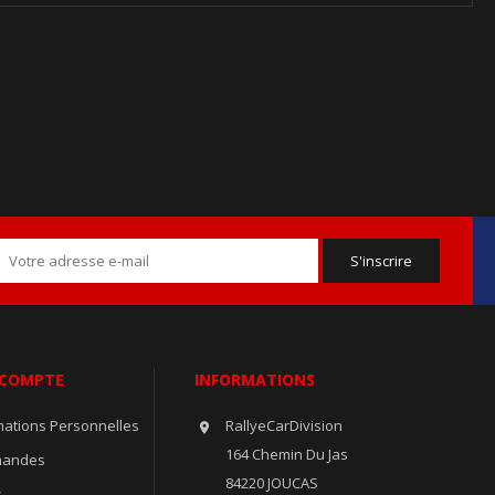
 COMPTE
INFORMATIONS
mations Personnelles
RallyeCarDivision

164 Chemin Du Jas
andes
84220 JOUCAS
s