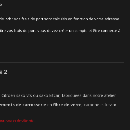
sé
 de 72h : Vos frais de port sont calculés en fonction de votre adresse
ître vos frais de port, vous devez créer un compte et être connecté à
& 2
itroën saxo vts ou saxo kitcar, fabriquées dans notre atelier
éments de carrosserie
en
fibre de verre
, carbone et kevlar
ross
, course de côte, etc...