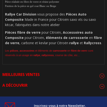
Pièce réalisée en fibre de verre et résine polyester
Finition de la pièce en gel coat Blanc ou Beige
Rallye Car Division
vous propose des
Pièces Auto
Composite
Made in France pour Citroën saxo vts ou saxo
kitcar, fabriquées dans notre atelier
Pièces
fibre de verre
pour Citroën,
Accessoires auto
Composite
pour Citroën,
éléments de carrosserie
en
fibre
de verre
, carbone et kevlar pour Citroën
rallye
et
Rallycross
.
Les
pièces
,
accessoires
et éléments de
carrosserie
en
fibre de verr
e sont
réservés à un usage en
rallye
,
rallycross
, course de côte, etc...
MEILLEURES VENTES
A DÉCOUVRIR
Inscrivez-vous à notre Newsletter.