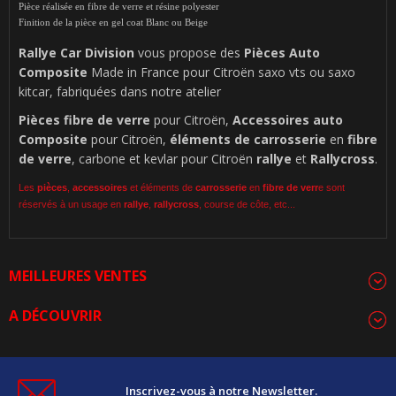
Pièce réalisée en fibre de verre et résine polyester
Finition de la pièce en gel coat Blanc ou Beige
Rallye Car Division
vous propose des
Pièces Auto
Composite
Made in France pour Citroën saxo vts ou saxo
kitcar, fabriquées dans notre atelier
Pièces
fibre de verre
pour Citroën,
Accessoires auto
Composite
pour Citroën,
éléments de carrosserie
en
fibre
de verre
, carbone et kevlar pour Citroën
rallye
et
Rallycross
.
Les
pièces
,
accessoires
et éléments de
carrosserie
en
fibre de verr
e sont
réservés à un usage en
rallye
,
rallycross
, course de côte, etc...
MEILLEURES VENTES
A DÉCOUVRIR
Inscrivez-vous à notre Newsletter.