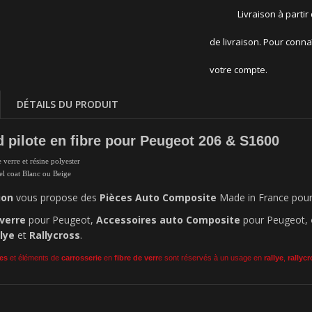
Livraison à partir
de livraison. Pour conna
votre compte.
DÉTAILS DU PRODUIT
 pilote en fibre pour Peugeot 206 & S1600
e verre et résine polyester
gel coat Blanc ou Beige
ion
vous propose des
Pièces Auto Composite
Made in France pour 
 verre
pour Peugeot,
Accessoires auto Composite
pour Peugeot,
llye
et
Rallycross
.
es
et éléments de
carrosserie
en
fibre de verr
e sont réservés à un usage en
rallye
,
rallyc