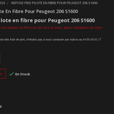
ROSS
REPOSE PIED PILOTE EN FIBRE POUR PEUGEOT 206 S1600
te En Fibre Pour Peugeot 206 S1600
ilote
en
fibre
pour
Peugeot 206 S1600
 nos pièces en fibre est de 10 à 15 jours, après validation de votre
ise des frais de port, n’hésitez pas à nous contacter par mail ou au
04.86.69.61.17

er
En Stock
sé