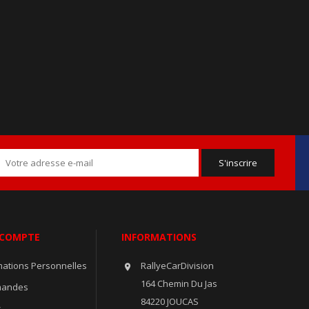
 COMPTE
INFORMATIONS
mations Personnelles
RallyeCarDivision

164 Chemin Du Jas
andes
84220 JOUCAS
s