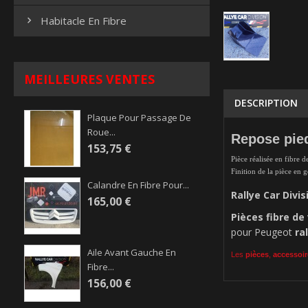
Habitacle En Fibre

MEILLEURES VENTES
DESCRIPTION
Plaque Pour Passage De
Roue...
Repose pied
153,75 €
Pièce réalisée en fibre d
Finition de la pièce en 
Calandre En Fibre Pour...
Rallye Car Divis
165,00 €
Pièces
fibre de
pour Peugeot
ra
Aile Avant Gauche En
Les
pièces
,
accessoir
Fibre...
156,00 €