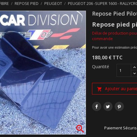
FIBRE
REPOSE PIED
PEUGEOT
PEUGEOT 206 -SUPER 1600 - RALLYC
Repose Pied Pilo
Repose pied p
Délai de production pour
commande
Pour avoir une estimation préc
180,00 €
TTC
Quantité
Ajouter au pani


Paiement Sécuri