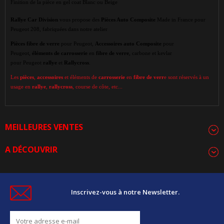
Finition de la pièce en gel coat Blanc ou Beige
Rallye Car Division
vous propose des
Pièces Auto Composite
Made in France pour
Peugeot 208, fabriquées dans notre atelier
Pièces
fibre de verre
pour Peugeot,
Accessoires auto Composite
pour
Peugeot,
éléments de carrosserie
en
fibre de verre
, carbone et kevlar
pour Peugeot
rallye
et
Rallycross
.
Les
pièces
,
accessoires
et éléments de
carrosserie
en
fibre de verr
e sont réservés à un
usage en
rallye
,
rallycross
, course de côte, etc...
MEILLEURES VENTES
A DÉCOUVRIR
Inscrivez-vous à notre Newsletter.