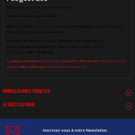
Pièce réalisée en fibre de verre et résine polyester
Finition de la pièce en gel coat Blanc
Rallye Car Division
vous propose des
Pièces Auto Composite
Made in France pour
Peugeot 208, fabriquées dans notre atelier
Pièces
fibre de verre
pour Peugeot,
Accessoires auto Composite
pour
Peugeot,
éléments de carrosserie
en
fibre de verre
, carbone et kevlar
pour Peugeot
rallye
et
Rallycross
.
Les
pièces
,
accessoires
et éléments de
carrosserie
en
fibre de verr
e sont réservés à un
usage en
rallye
,
rallycross
, course de côte, autocross etc...
MEILLEURES VENTES
A DÉCOUVRIR
Inscrivez-vous à notre Newsletter.