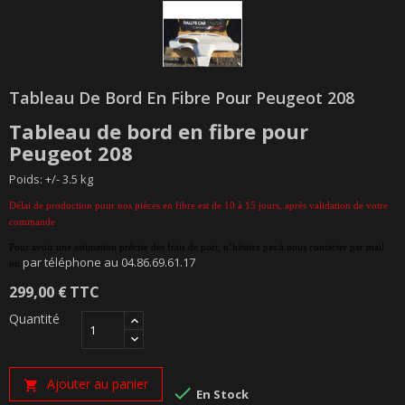
Tableau De Bord En Fibre Pour Peugeot 208
Tableau de bord en fibre pour
Peugeot 208
Poids: +/- 3.5 kg
Délai de production pour nos pièces en fibre est de 10 à 15 jours, après validation de votre
commande
Pour avoir une estimation précise des frais de port, n’hésitez pas à nous contacter par mail
par téléphone au 04.86.69.61.17
ou
299,00 €
TTC
Quantité
Ajouter au panier


En Stock