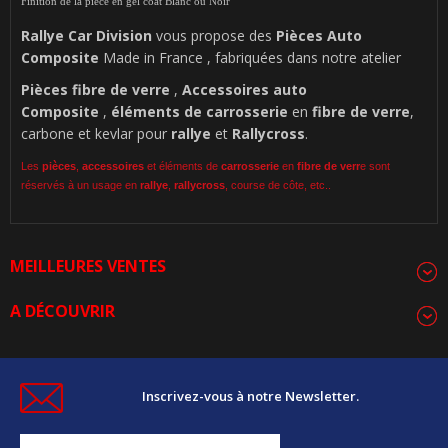
Finition de la pièce en gel coat Blanc ou Noir
Rallye Car Division
vous propose des
Pièces Auto
Composite
Made in France , fabriquées dans notre atelier
Pièces
fibre de verre
,
Accessoires auto
Composite
,
éléments de carrosserie
en
fibre de verre
,
carbone et kevlar pour
rallye
et
Rallycross
.
Les
pièces
,
accessoires
et éléments de
carrosserie
en
fibre de verr
e sont
réservés à un usage en
rallye
,
rallycross
, course de côte, etc..
MEILLEURES VENTES
A DÉCOUVRIR
Inscrivez-vous à notre Newsletter.