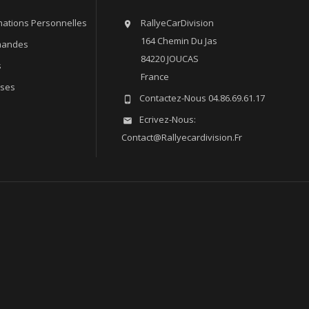
mations Personnelles
RallyeCarDivision

164 Chemin Du Jas
andes
84220 JOUCAS
s
France
sses
Contactez-Nous
04.86.69.61.17

Ecrivez-Nous:

Contact@rallyecardivision.fr