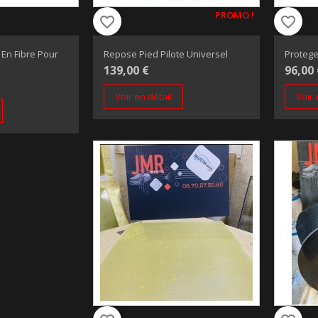
PROMO !
favorite_border
favorite_border
En Fibre Pour
Repose Pied Pilote Universel
Protege
139,00 €
96,00
Voir en détail
Voir 