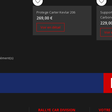
favorite_border
favorite_border
Protege Carter Kevlar 206
Suppor
Carbon
269,00 €
229,0
Voir en détail
Voir 
lément(s)
RALLYE CAR DIVISION
VOTRE