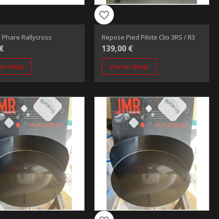
favorite_border
 Phare Rallycross
Repose Pied Pilote Clio 3RS / R3
 €
139,00 €
en détail
Voir en détail