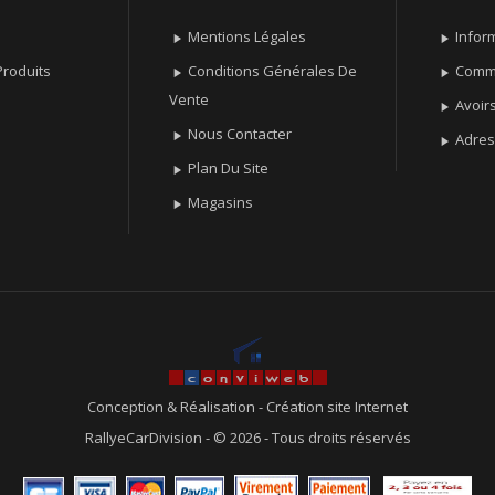
Mentions Légales
Infor


roduits
Conditions Générales De
Comm


Vente
Avoir

Nous Contacter

Adre

Plan Du Site

Magasins

Conception & Réalisation
-
Création site Internet
RallyeCarDivision - © 2026 - Tous droits réservés