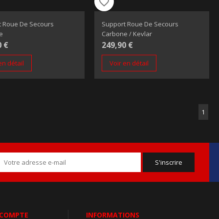
favorite_border
t Roue De Secours
Support Roue De Secours
e
Carbone / Kevlar
0 €
249,90 €
en détail
Voir en détail
1
 COMPTE
INFORMATIONS